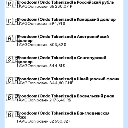
Broadcom (Ondo Tokenized) в Российский рубль
🇷🇺
1 AVGOon равен 35 230,07 ₽
Broadcom (Ondo Tokenized) в Канадский доллар
🇨🇦
1 AVGOon равен 594,91 $
Broadcom (Ondo Tokenized) в Австралийский
🇦🇺
доллар
1 AVGOon равен 603,62 $
Broadcom (Ondo Tokenized) в Сингапурский
🇸🇬
доллар
1 AVGOon равен 544,81 $
Broadcom (Ondo Tokenized) в Швейцарский франк
🇨🇭
1 AVGOon равен 344,80 CHF
Broadcom (Ondo Tokenized) в Бразильский реал
🇧🇷
1 AVGOon равен 2 173,40 R$
Broadcom (Ondo Tokenized) в Бангладешская
🇧🇩
така
1 AVGOon равен 52 530,82 ৳