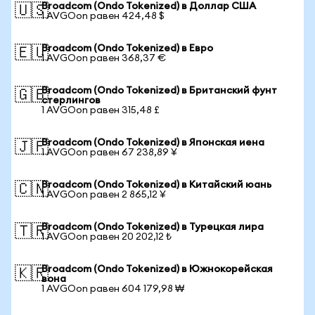
Broadcom (Ondo Tokenized) в Доллар США
🇺🇸
1 AVGOon равен 424,48 $
Broadcom (Ondo Tokenized) в Евро
🇪🇺
1 AVGOon равен 368,37 €
Broadcom (Ondo Tokenized) в Британский фунт
🇬🇧
стерлингов
1 AVGOon равен 315,48 £
Broadcom (Ondo Tokenized) в Японская иена
🇯🇵
1 AVGOon равен 67 238,89 ¥
Broadcom (Ondo Tokenized) в Китайский юань
🇨🇳
1 AVGOon равен 2 865,12 ¥
Broadcom (Ondo Tokenized) в Турецкая лира
🇹🇷
1 AVGOon равен 20 202,12 ₺
Broadcom (Ondo Tokenized) в Южнокорейская
🇰🇷
вона
1 AVGOon равен 604 179,98 ₩