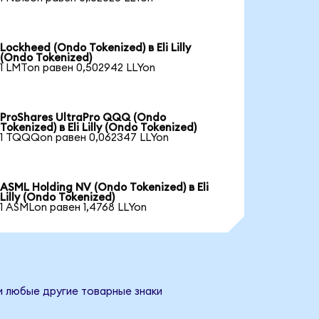
Lockheed (Ondo Tokenized) в Eli Lilly
(Ondo Tokenized)
1 LMTon равен 0,502942 LLYon
ProShares UltraPro QQQ (Ondo
Tokenized) в Eli Lilly (Ondo Tokenized)
1 TQQQon равен 0,062347 LLYon
ASML Holding NV (Ondo Tokenized) в Eli
Lilly (Ondo Tokenized)
1 ASMLon равен 1,4768 LLYon
 и любые другие товарные знаки