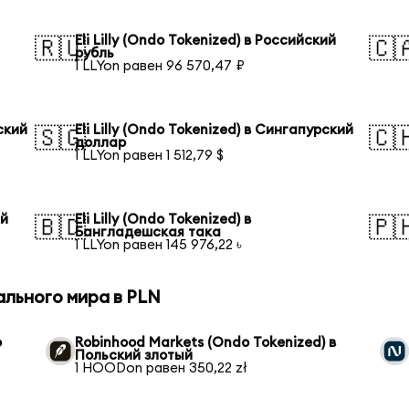
Eli Lilly (Ondo Tokenized) в Российский
🇷🇺
🇨
рубль
1 LLYon равен 96 570,47 ₽
йский
Eli Lilly (Ondo Tokenized) в Сингапурский
🇸🇬
🇨
доллар
1 LLYon равен 1 512,79 $
ий
Eli Lilly (Ondo Tokenized) в
🇧🇩
🇵
Бангладешская така
1 LLYon равен 145 976,22 ৳
ального мира в PLN
o
Robinhood Markets (Ondo Tokenized) в
Польский злотый
1 HOODon равен 350,22 zł