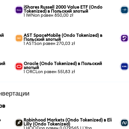
iShares Russell 2000 Value ETF (Ondo
Tokenized) в Польский злотый
1 IWNon равен 850,00 zł
ий
AST SpaceMobile (Ondo Tokenized) в
Польский злотый
1 ASTSon равен 270,03 zł
кий
Oracle (Ondo Tokenized) в Польский
злотый
1 ORCLon равен 551,83 zł
нвертации
ов
o
Robinhood Markets (Ondo Tokenized) в Eli
Lilly (Ondo Tokenized)
1 HOODon равен 0,079565 LLYon