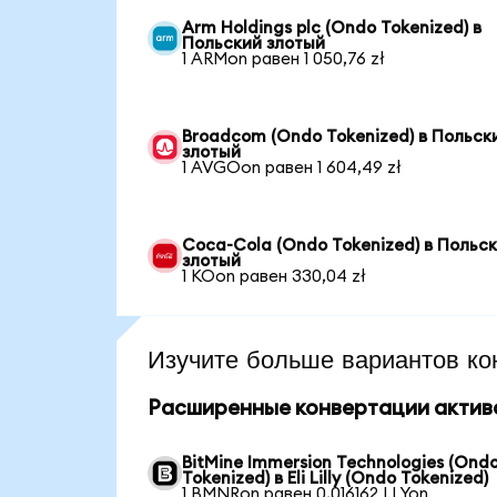
Arm Holdings plc (Ondo Tokenized) в
Польский злотый
1 ARMon равен 1 050,76 zł
Broadcom (Ondo Tokenized) в Польск
злотый
1 AVGOon равен 1 604,49 zł
Coca-Cola (Ondo Tokenized) в Польс
злотый
1 KOon равен 330,04 zł
Изучите больше вариантов ко
Расширенные конвертации актив
BitMine Immersion Technologies (Ond
Tokenized) в Eli Lilly (Ondo Tokenized)
1 BMNRon равен 0,016162 LLYon