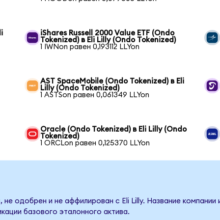
i
iShares Russell 2000 Value ETF (Ondo
Tokenized) в Eli Lilly (Ondo Tokenized)
1 IWNon равен 0,193112 LLYon
AST SpaceMobile (Ondo Tokenized) в Eli
Lilly (Ondo Tokenized)
1 ASTSon равен 0,061349 LLYon
Oracle (Ondo Tokenized) в Eli Lilly (Ondo
Tokenized)
1 ORCLon равен 0,125370 LLYon
не одобрен и не аффилирован с Eli Lilly. Название компании
кации базового эталонного актива.