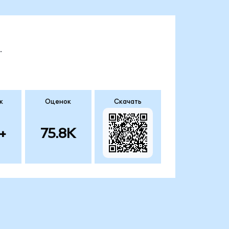
.
к
Оценок
Скачать
+
75.8K