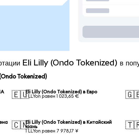
ртации Eli Lilly (Ondo Tokenized) в по
 (Ondo Tokenized)
ША
Eli Lilly (Ondo Tokenized) в Евро
🇪🇺
🇬
1 LLYon равен 1 023,65 €
иена
Eli Lilly (Ondo Tokenized) в Китайский
🇨🇳
🇹
юань
1 LLYon равен 7 978,17 ¥