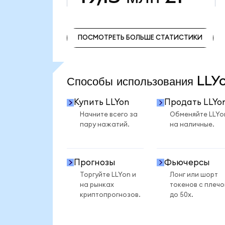
ПОСМОТРЕТЬ БОЛЬШЕ СТАТИСТИКИ
ПОСМОТРЕТЬ БОЛЬШЕ СТАТИСТИКИ
Способы использования LL
Купить LLYon
Продать LLYo
Начните всего за
Обменяйте LLYo
пару нажатий.
на наличные.
Прогнозы
Фьючерсы
Торгуйте LLYon и
Лонг или шорт
на рынках
токенов с плеч
криптопрогнозов.
до 50x.