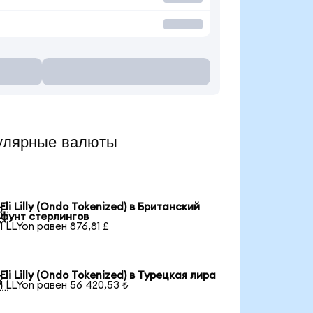
пулярные валюты
Eli Lilly (Ondo Tokenized) в Британский

фунт стерлингов
1 LLYon равен 876,81 £
Eli Lilly (Ondo Tokenized) в Турецкая лира

1 LLYon равен 56 420,53 ₺