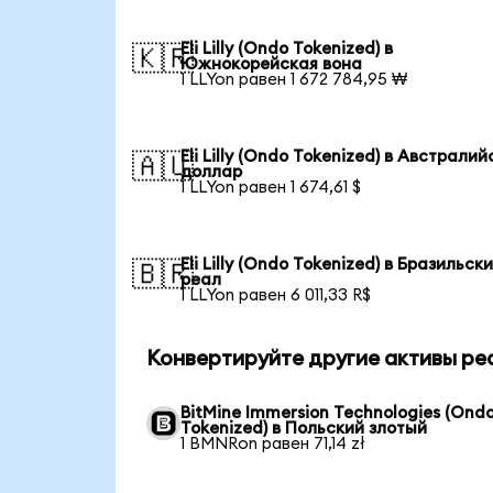
Eli Lilly (Ondo Tokenized) в
🇰🇷
Южнокорейская вона
1 LLYon равен 1 672 784,95 ₩
Eli Lilly (Ondo Tokenized) в Австрали
🇦🇺
доллар
1 LLYon равен 1 674,61 $
Eli Lilly (Ondo Tokenized) в Бразильск
🇧🇷
реал
1 LLYon равен 6 011,33 R$
Конвертируйте другие активы ре
BitMine Immersion Technologies (Ond
Tokenized) в Польский злотый
1 BMNRon равен 71,14 zł