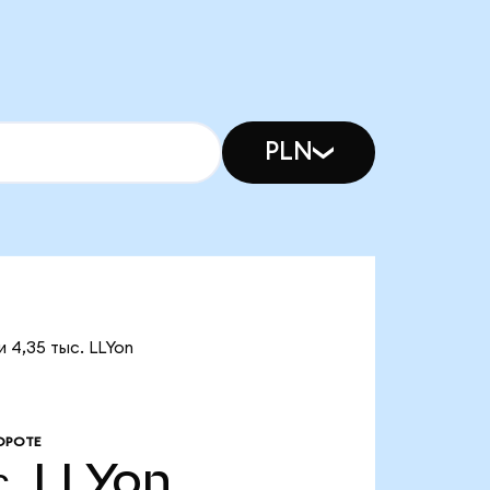
PLN
и 4,35 тыс. LLYon
ОРОТЕ
с.
LLYon