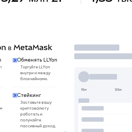
Yon в MetaMask
Торговать
n
Обменять LLYon
n
Торгуйте LLYon
внутри и между
блокчейнами.
15м
30м
Стейкинг
Заставьте вашу
ом
криптовалюту
работать и
получайте
пассивный доход.