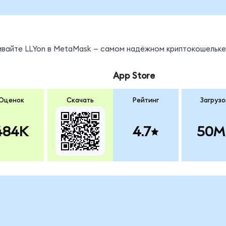
ивайте LLYon в MetaMask — самом надёжном криптокошельке
App Store
Оценок
Скачать
Рейтинг
Загрузо
484K
4.7
50M