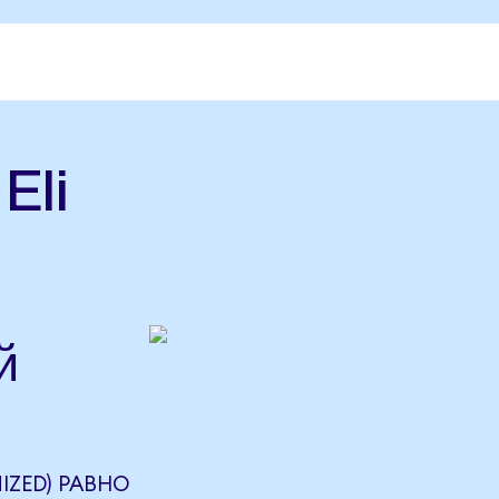
Eli
й
)
NIZED) РАВНО