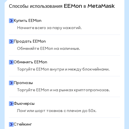
ПОСМОТРЕТЬ БОЛЬШЕ СТАТИСТИКИ
Способы использования EEMon в MetaMask
Купить EEMon
Начните всего за пару нажатий.
Продать EEMon
Обменяйте EEMon на наличные.
Обменять EEMon
Торгуйте EEMon внутри и между блокчейнами.
Прогнозы
Торгуйте EEMon и на рынках криптопрогнозов.
Фьючерсы
Лонг или шорт токенов с плечом до 50x.
Стейкинг