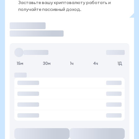
Заставьте вашу криптовалюту работать и
получайте пассивный доход.
Торговать
15м
30м
1ч
4ч
1Д