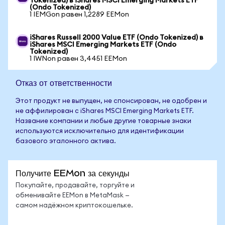
Tokenized) в iShares MSCI Emerging Markets ETF
(Ondo Tokenized)
1 IEMGon равен 1,2289 EEMon
iShares Russell 2000 Value ETF (Ondo Tokenized) в
iShares MSCI Emerging Markets ETF (Ondo
Tokenized)
1 IWNon равен 3,4451 EEMon
Отказ от ответственности
Этот продукт не выпущен, не спонсирован, не одобрен и
не аффилирован с iShares MSCI Emerging Markets ETF.
Название компании и любые другие товарные знаки
используются исключительно для идентификации
базового эталонного актива.
Получите EEMon за секунды
Покупайте, продавайте, торгуйте и
обменивайте EEMon в MetaMask —
самом надёжном криптокошельке.