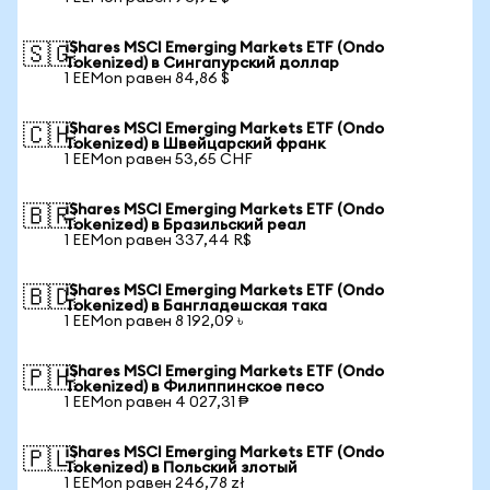
iShares MSCI Emerging Markets ETF (Ondo
🇸🇬
Tokenized) в Сингапурский доллар
1 EEMon равен 84,86 $
iShares MSCI Emerging Markets ETF (Ondo
🇨🇭
Tokenized) в Швейцарский франк
1 EEMon равен 53,65 CHF
iShares MSCI Emerging Markets ETF (Ondo
🇧🇷
Tokenized) в Бразильский реал
1 EEMon равен 337,44 R$
iShares MSCI Emerging Markets ETF (Ondo
🇧🇩
Tokenized) в Бангладешская така
1 EEMon равен 8 192,09 ৳
iShares MSCI Emerging Markets ETF (Ondo
🇵🇭
Tokenized) в Филиппинское песо
1 EEMon равен 4 027,31 ₱
iShares MSCI Emerging Markets ETF (Ondo
🇵🇱
Tokenized) в Польский злотый
1 EEMon равен 246,78 zł