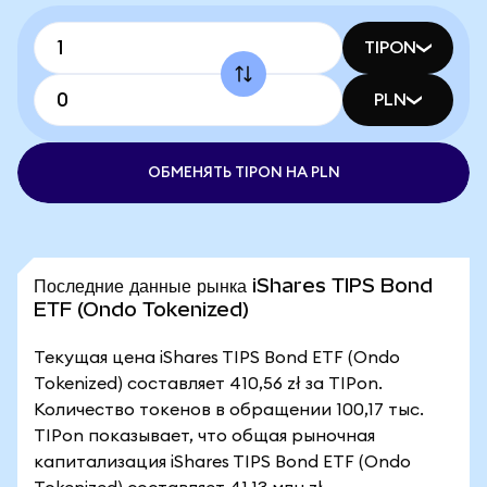
TIPON
PLN
ОБМЕНЯТЬ TIPON НА PLN
Последние данные рынка iShares TIPS Bond
ETF (Ondo Tokenized)
Текущая цена iShares TIPS Bond ETF (Ondo
Tokenized) составляет 410,56 zł за TIPon.
Количество токенов в обращении 100,17 тыс.
TIPon показывает, что общая рыночная
капитализация iShares TIPS Bond ETF (Ondo