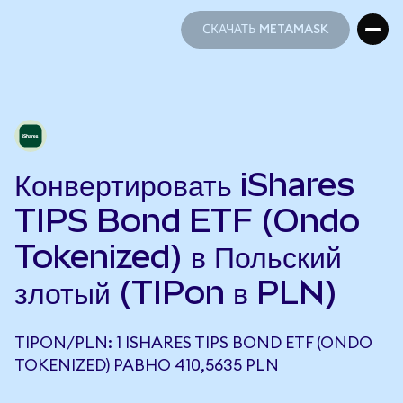
СКАЧАТЬ METAMASK
СКАЧАТЬ METAMASK
Конвертировать iShares
TIPS Bond ETF (Ondo
Tokenized) в Польский
злотый (TIPon в PLN)
TIPON/PLN: 1 ISHARES TIPS BOND ETF (ONDO
TOKENIZED) РАВНО 410,5635 PLN