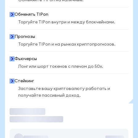
Обменяйте TIPon на наличные.
Обменять TIPon
Торгуйте TIPon внутри и между блокчейнами.
Прогнозы
Торгуйте TIPon и на рынках криптопрогнозов.
Фьючерсы
Лонг или шорт токенов с плечом до 50x.
Стейкинг
Заставьте вашу криптовалюту работать и
получайте пассивный доход.
Торговать