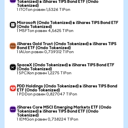
Tokenized) в iShares TIPS Bond ETF (Ondo
Tokenized)
1 ITOTon равен 1,5326 TIPon
Microsoft (Ondo Tokenized) в iShares TIPS Bond ETF
(Ondo Tokenized)
1 MSFTon равен 4,5625 TIPon
iShares Gold Trust (Ondo Tokenized) в iShares TIPS
Bond ETF (Ondo Tokenized)
1 IAUon равен 0,739312 TIPon
SpaceX (Ondo Tokenized) в iShares TIPS Bond ETF
(Ondo Tokenized)
1 SPCXon равен 1,2275 TIPon
PDD Holdings (Ondo Tokenized) в iShares TIPS Bond
ETF (Ondo Tokenized)
1 PDDon равен 0,827047 TIPon
iShares Core MSCI Emerging Markets ETF (Ondo
Tokenized) в iShares TIPS Bond ETF (Ondo
Tokenized)
1 IEMGon равен 0,738224 TIPon