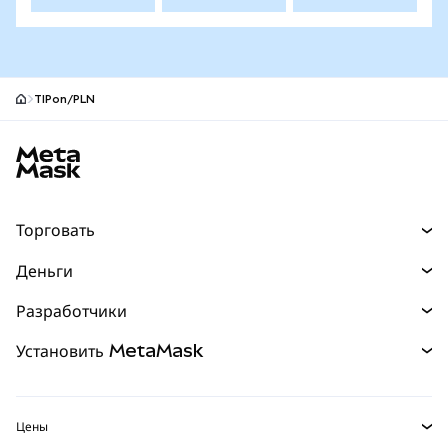
TIPon/PLN
Нижний колонтитул сайта MetaMask
Торговать
Торговля
Деньги
Swaps
Покупайте
Разработчики
Прогнозы
НОВИНКА
Карта
Документация для разработчиков
Установить MetaMask
Перпы
НОВИНКА
mUSD
НОВИНКА
Инфопанель
Защита транзакций
Реальные активы
Зарабатывайте
Набор умных счетов
Агентский кошелек
НОВИНКА
Цены
Встроенные кошельки
Snaps
Цена Bitcoin