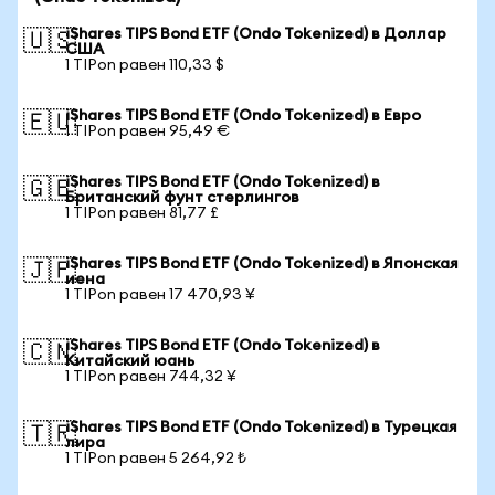
iShares TIPS Bond ETF (Ondo Tokenized) в Доллар
🇺🇸
США
1 TIPon равен 110,33 $
iShares TIPS Bond ETF (Ondo Tokenized) в Евро
🇪🇺
1 TIPon равен 95,49 €
iShares TIPS Bond ETF (Ondo Tokenized) в
🇬🇧
Британский фунт стерлингов
1 TIPon равен 81,77 £
iShares TIPS Bond ETF (Ondo Tokenized) в Японская
🇯🇵
иена
1 TIPon равен 17 470,93 ¥
iShares TIPS Bond ETF (Ondo Tokenized) в
🇨🇳
Китайский юань
1 TIPon равен 744,32 ¥
iShares TIPS Bond ETF (Ondo Tokenized) в Турецкая
🇹🇷
лира
1 TIPon равен 5 264,92 ₺