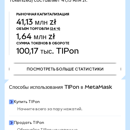
Tokenized) составляет 41,13 млн zł.
РЫНОЧНАЯ КАПИТАЛИЗАЦИЯ
41,13 млн zł
ОБЪЕМ ТОРГОВЛИ
(24 Ч)
1,64 млн zł
СУММА ТОКЕНОВ В ОБОРОТЕ
100,17 тыс.
TIPon
ПОСМОТРЕТЬ БОЛЬШЕ СТАТИСТИКИ
ПОСМОТРЕТЬ БОЛЬШЕ СТАТИСТИКИ
Способы использования TIPon в MetaMask
Купить TIPon
Начните всего за пару нажатий.
Продать TIPon