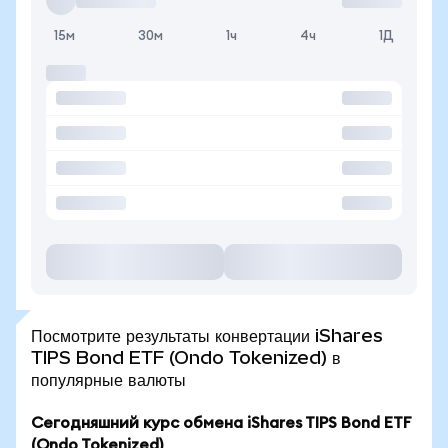
15м
30м
1ч
4ч
1Д
Посмотрите результаты конвертации iShares
TIPS Bond ETF (Ondo Tokenized) в
популярные валюты
Сегодняшний курс обмена iShares TIPS Bond ETF
(Ondo Tokenized)