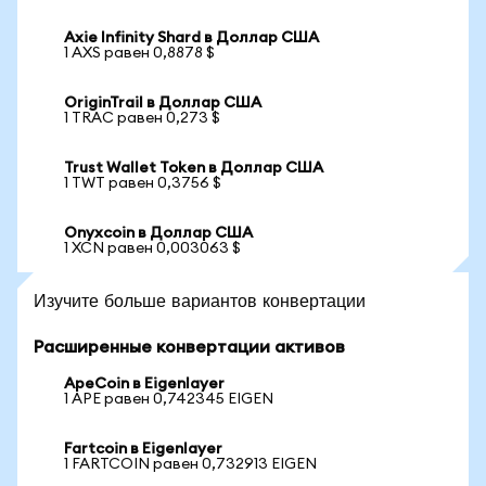
Axie Infinity Shard в Доллар США
1 AXS равен 0,8878 $
OriginTrail в Доллар США
1 TRAC равен 0,273 $
Trust Wallet Token в Доллар США
1 TWT равен 0,3756 $
Onyxcoin в Доллар США
1 XCN равен 0,003063 $
Изучите больше вариантов конвертации
Расширенные конвертации активов
ApeCoin в Eigenlayer
1 APE равен 0,742345 EIGEN
Fartcoin в Eigenlayer
1 FARTCOIN равен 0,732913 EIGEN