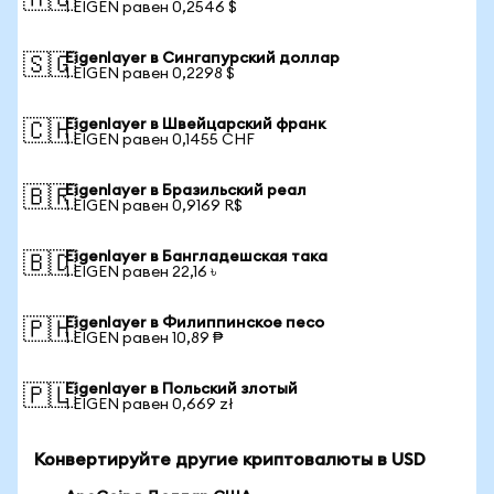
🇦🇺
1 EIGEN равен 0,2546 $
Eigenlayer в Сингапурский доллар
🇸🇬
1 EIGEN равен 0,2298 $
Eigenlayer в Швейцарский франк
🇨🇭
1 EIGEN равен 0,1455 CHF
Eigenlayer в Бразильский реал
🇧🇷
1 EIGEN равен 0,9169 R$
Eigenlayer в Бангладешская така
🇧🇩
1 EIGEN равен 22,16 ৳
Eigenlayer в Филиппинское песо
🇵🇭
1 EIGEN равен 10,89 ₱
Eigenlayer в Польский злотый
🇵🇱
1 EIGEN равен 0,669 zł
Конвертируйте другие криптовалюты в USD