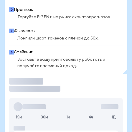
Прогнозы
Торгуйте EIGEN и на рынках криптопрогнозов.
Фьючерсы
Лонг или шорт токенов с плечом до 50x.
Стейкинг
Заставьте вашу криптовалюту работать и
получайте пассивный доход.
Торговать
15м
30м
1ч
4ч
1Д