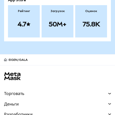
App Store
Рейтинг
Загрузок
Оценок
4.7
50M+
75.8K
EIGEN/GALA
Нижний колонтитул сайта MetaMask
Торговать
Торговля
Деньги
Swaps
Покупайте
Разработчики