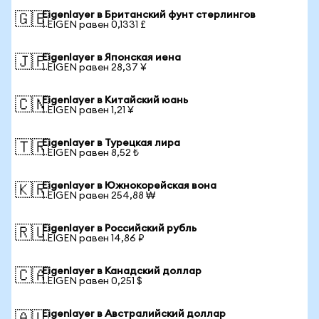
Eigenlayer в Британский фунт стерлингов
🇬🇧
1 EIGEN равен 0,1331 £
Eigenlayer в Японская иена
🇯🇵
1 EIGEN равен 28,37 ¥
Eigenlayer в Китайский юань
🇨🇳
1 EIGEN равен 1,21 ¥
Eigenlayer в Турецкая лира
🇹🇷
1 EIGEN равен 8,52 ₺
Eigenlayer в Южнокорейская вона
🇰🇷
1 EIGEN равен 254,88 ₩
Eigenlayer в Российский рубль
🇷🇺
1 EIGEN равен 14,86 ₽
Eigenlayer в Канадский доллар
🇨🇦
1 EIGEN равен 0,251 $
Eigenlayer в Австралийский доллар