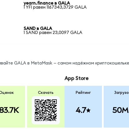
yearn.finance в GALA
1 YFI равен 1167343,3729 GALA
SAND в GALA
1 SAND равен 23,0097 GALA
нивайте GALA в MetaMask — самом надёжном криптокошельке
App Store
Оценок
Скачать
Рейтинг
Загрузо
83.7K
4.7
50M