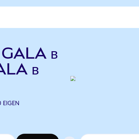
ь GALA в
ALA в
0 EIGEN