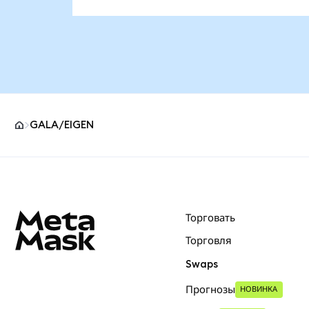
GALA/EIGEN
Нижний колонтитул сайта MetaMask
Торговать
Торговля
Swaps
Прогнозы
НОВИНКА