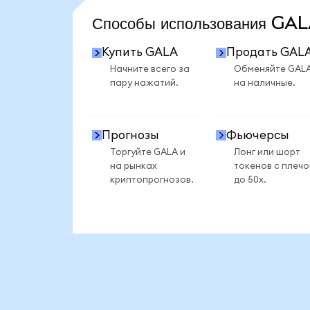
Способы использования G
Купить GALA
Продать GAL
Начните всего за
Обменяйте GAL
пару нажатий.
на наличные.
Прогнозы
Фьючерсы
Торгуйте GALA и
Лонг или шорт
на рынках
токенов с плеч
криптопрогнозов.
до 50x.