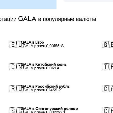
ертации GALA в популярные валюты
GALA в Евро
🇪🇺
🇬
1 GALA равен 0,00155 €
GALA в Китайский юань
🇨🇳
🇹
1 GALA равен 0,0121 ¥
GALA в Российский рубль
🇷🇺
🇨
1 GALA равен 0,1455 ₽
GALA в Сингапурский доллар
🇸🇬
🇨
1 GALA равен 0,002292 $