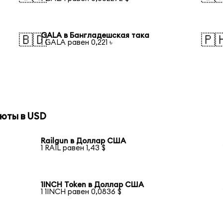
GALA в Бангладешская така
🇧🇩
🇵
1 GALA равен 0,221 ৳
юты в USD
Railgun в Доллар США
1 RAIL равен 1,43 $
1INCH Token в Доллар США
1 1INCH равен 0,0836 $