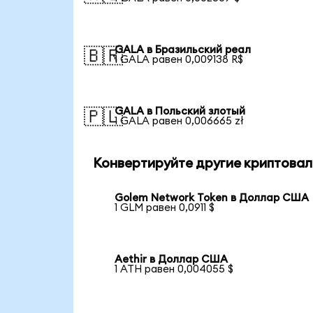
GALA в Бразильский реал
🇧🇷
1 GALA равен 0,009138 R$
GALA в Польский злотый
🇵🇱
1 GALA равен 0,006665 zł
Конвертируйте другие криптовал
Golem Network Token в Доллар США
1 GLM равен 0,0911 $
Aethir в Доллар США
1 ATH равен 0,004055 $