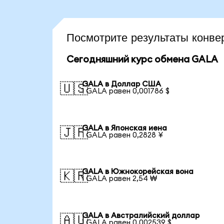
Посмотрите результаты конв
Сегодняшний курс обмена GALA
GALA в Доллар США
🇺🇸
1 GALA равен 0,001786 $
GALA в Японская иена
🇯🇵
1 GALA равен 0,2828 ¥
GALA в Южнокорейская вона
🇰🇷
1 GALA равен 2,54 ₩
GALA в Австралийский доллар
🇦🇺
1 GALA равен 0,002539 $