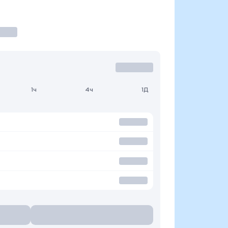
1ч
4ч
1Д