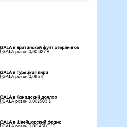
GALA в Британский фунт стерлингов

1 GALA равен 0,001327 £
GALA в Турецкая лира

1 GALA равен 0,085 ₺
GALA в Канадский доллар

1 GALA равен 0,002503 $
GALA в Швейцарский франк

1 GALA равен 0,001451 CHF