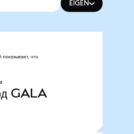
EIGEN
 показывает, что
Е
рд
GALA