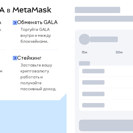
ALA в MetaMask
Торговать
A
Обменять GALA
A
Торгуйте GALA
внутри и между
блокчейнами.
15м
30м
Стейкинг
Заставьте вашу
ом
криптовалюту
работать и
получайте
пассивный доход.