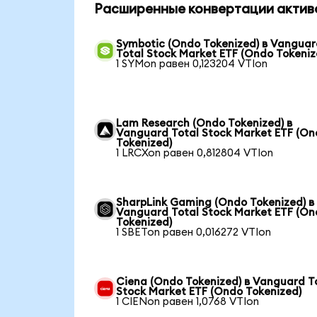
Расширенные конвертации актив
Symbotic (Ondo Tokenized) в Vangua
Total Stock Market ETF (Ondo Tokeniz
1 SYMon равен 0,123204 VTIon
Lam Research (Ondo Tokenized) в
Vanguard Total Stock Market ETF (O
Tokenized)
1 LRCXon равен 0,812804 VTIon
SharpLink Gaming (Ondo Tokenized) в
Vanguard Total Stock Market ETF (O
Tokenized)
1 SBETon равен 0,016272 VTIon
Ciena (Ondo Tokenized) в Vanguard T
Stock Market ETF (Ondo Tokenized)
1 CIENon равен 1,0768 VTIon