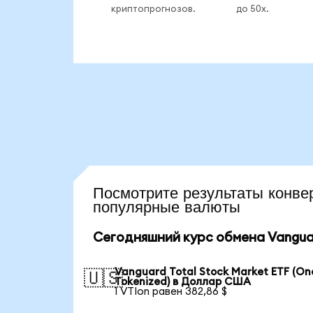
криптопрогнозов.
до 50x.
Посмотрите результаты кон
популярные валюты
Сегодняшний курс обмена Vanguard
Vanguard Total Stock Market ETF (O
🇺🇸
Tokenized) в Доллар США
1 VTIon равен 382,86 $