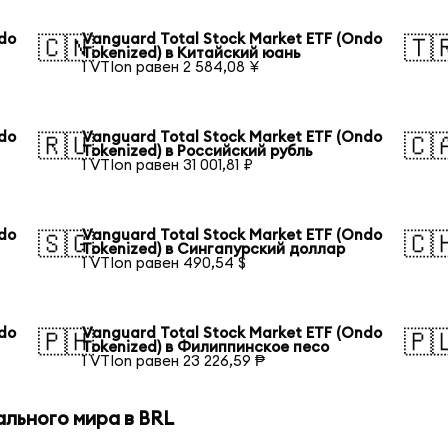
ndo
Vanguard Total Stock Market ETF (Ondo
🇨🇳
🇹
Tokenized) в Китайский юань
1 VTIon равен 2 584,08 ¥
ndo
Vanguard Total Stock Market ETF (Ondo
🇷🇺
🇨
Tokenized) в Российский рубль
1 VTIon равен 31 001,81 ₽
ndo
Vanguard Total Stock Market ETF (Ondo
🇸🇬
🇨
Tokenized) в Сингапурский доллар
1 VTIon равен 490,54 $
ndo
Vanguard Total Stock Market ETF (Ondo
🇵🇭
🇵
Tokenized) в Филиппинское песо
1 VTIon равен 23 226,59 ₱
ального мира в BRL