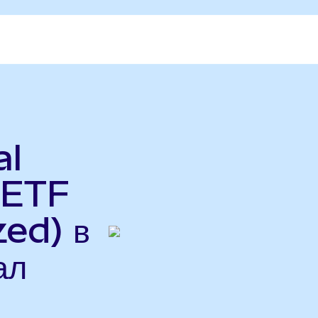
al
 ETF
ed) в
ал