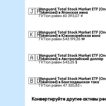
Vanguard Total Stock Market ETF (O
🇯🇵
Tokenized) в Японская иена
1 VTIon равен 60 393,07 ¥
Vanguard Total Stock Market ETF (O
🇰🇷
Tokenized) в Южнокорейская вона
1 VTIon равен 543 199,35 ₩
Vanguard Total Stock Market ETF (O
🇦🇺
Tokenized) в Австралийский доллар
1 VTIon равен 543,25 $
Vanguard Total Stock Market ETF (O
🇧🇩
Tokenized) в Бангладешская така
1 VTIon равен 47 320,83 ৳
Конвертируйте другие активы ре