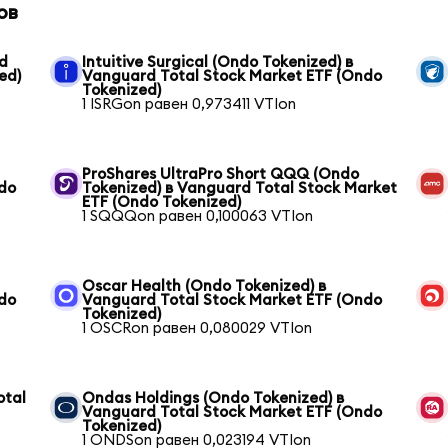
ов
rd
Intuitive Surgical (Ondo Tokenized) в
ed)
Vanguard Total Stock Market ETF (Ondo
Tokenized)
1 ISRGon равен 0,973411 VTIon
ProShares UltraPro Short QQQ (Ondo
ndo
Tokenized) в Vanguard Total Stock Market
ETF (Ondo Tokenized)
1 SQQQon равен 0,100063 VTIon
Oscar Health (Ondo Tokenized) в
ndo
Vanguard Total Stock Market ETF (Ondo
Tokenized)
1 OSCRon равен 0,080029 VTIon
otal
Ondas Holdings (Ondo Tokenized) в
Vanguard Total Stock Market ETF (Ondo
Tokenized)
1 ONDSon равен 0,023194 VTIon