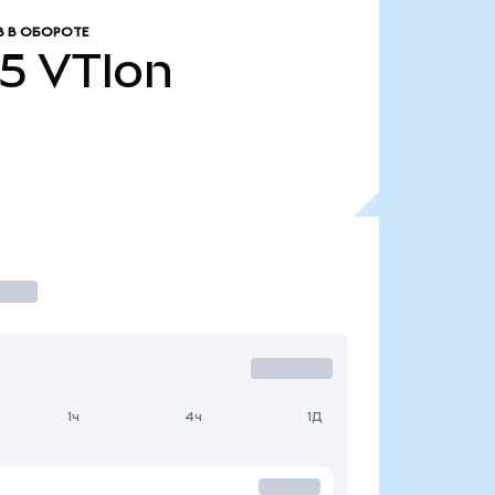
 В ОБОРОТЕ
75
VTIon
1ч
4ч
1Д