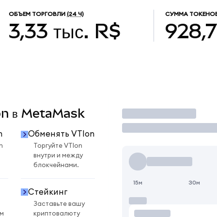
ОБЪЕМ ТОРГОВЛИ
(24 Ч)
СУММА ТОКЕНОВ
3,33 тыс. R$
928,
Ion в MetaMask
Торговать
n
Обменять VTIon
n
Торгуйте VTIon
внутри и между
блокчейнами.
15м
30м
Стейкинг
Заставьте вашу
ом
криптовалюту