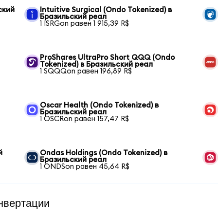
ский
Intuitive Surgical (Ondo Tokenized) в
Бразильский реал
1 ISRGon равен 1 915,39 R$
ProShares UltraPro Short QQQ (Ondo
Tokenized) в Бразильский реал
1 SQQQon равен 196,89 R$
Oscar Health (Ondo Tokenized) в
Бразильский реал
1 OSCRon равен 157,47 R$
й
Ondas Holdings (Ondo Tokenized) в
Бразильский реал
1 ONDSon равен 45,64 R$
нвертации