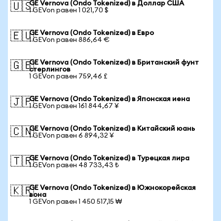
GE Vernova (Ondo Tokenized) в Доллар США
🇺🇸
1 GEVon равен 1 021,70 $
GE Vernova (Ondo Tokenized) в Евро
🇪🇺
1 GEVon равен 886,64 €
GE Vernova (Ondo Tokenized) в Британский фунт
🇬🇧
стерлингов
1 GEVon равен 759,46 £
GE Vernova (Ondo Tokenized) в Японская иена
🇯🇵
1 GEVon равен 161 844,67 ¥
GE Vernova (Ondo Tokenized) в Китайский юань
🇨🇳
1 GEVon равен 6 894,32 ¥
GE Vernova (Ondo Tokenized) в Турецкая лира
🇹🇷
1 GEVon равен 48 733,43 ₺
GE Vernova (Ondo Tokenized) в Южнокорейская
🇰🇷
вона
1 GEVon равен 1 450 517,15 ₩