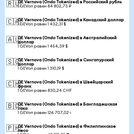
GE Vernova (Ondo Tokenized) в Российский рубль
🇷🇺
1 GEVon равен 84 802,73 ₽
GE Vernova (Ondo Tokenized) в Канадский доллар
🇨🇦
1 GEVon равен 1 432,31 $
GE Vernova (Ondo Tokenized) в Австралийский
🇦🇺
доллар
1 GEVon равен 1 454,39 $
GE Vernova (Ondo Tokenized) в Сингапурский
🇸🇬
доллар
1 GEVon равен 1 310,19 $
GE Vernova (Ondo Tokenized) в Швейцарский
🇨🇭
франк
1 GEVon равен 830,24 CHF
GE Vernova (Ondo Tokenized) в Бангладешская
🇧🇩
така
1 GEVon равен 126 707,02 ৳
GE Vernova (Ondo Tokenized) в Филиппинское
🇵🇭
песо