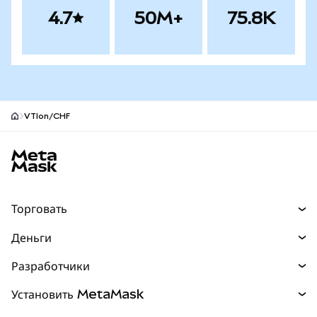
4.7
50M+
75.8K
VTIon/CHF
Нижний колонтитул сайта MetaMask
Торговать
Торговля
Деньги
Swaps
Покупайте
Разработчики
Прогнозы
НОВИНКА
Карта
Документация для разработчиков
Установить MetaMask
Перпы
НОВИНКА
mUSD
НОВИНКА
Инфопанель
Защита транзакций