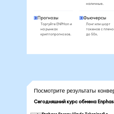
наличные.
Прогнозы
Фьючерсы
Торгуйте ENPHon и
Лонг или шорт
на рынках
токенов с плеч
криптопрогнозов.
до 50x.
Посмотрите результаты кон
Сегодняшний курс обмена Enphase