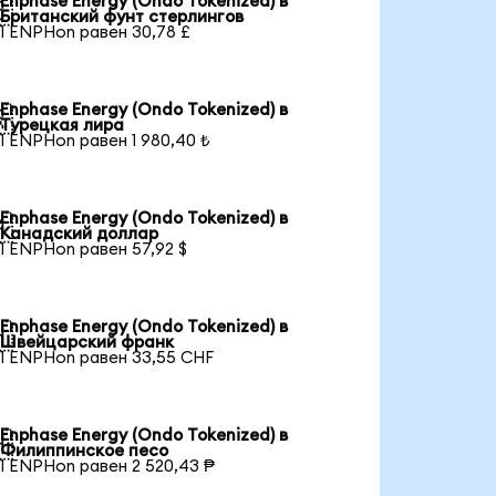
Enphase Energy (Ondo Tokenized) в

Британский фунт стерлингов
1 ENPHon равен 30,78 £
Enphase Energy (Ondo Tokenized) в

Турецкая лира
1 ENPHon равен 1 980,40 ₺
Enphase Energy (Ondo Tokenized) в

Канадский доллар
1 ENPHon равен 57,92 $
Enphase Energy (Ondo Tokenized) в

Швейцарский франк
1 ENPHon равен 33,55 CHF
Enphase Energy (Ondo Tokenized) в

Филиппинское песо
1 ENPHon равен 2 520,43 ₱