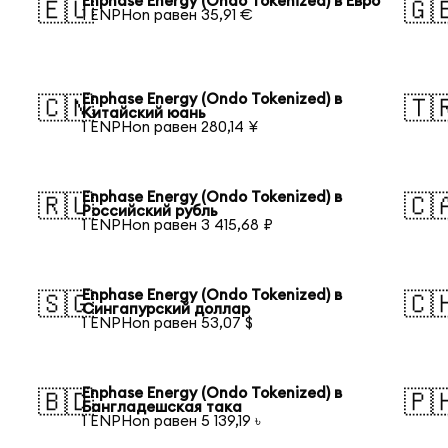
Enphase Energy (Ondo Tokenized) в Евро
🇪🇺
🇬
1 ENPHon равен 35,91 €
Enphase Energy (Ondo Tokenized) в
🇨🇳
🇹
Китайский юань
1 ENPHon равен 280,14 ¥
Enphase Energy (Ondo Tokenized) в
🇷🇺
🇨
Российский рубль
1 ENPHon равен 3 415,68 ₽
Enphase Energy (Ondo Tokenized) в
🇸🇬
🇨
Сингапурский доллар
1 ENPHon равен 53,07 $
Enphase Energy (Ondo Tokenized) в
🇧🇩
🇵
Бангладешская така
1 ENPHon равен 5 139,19 ৳