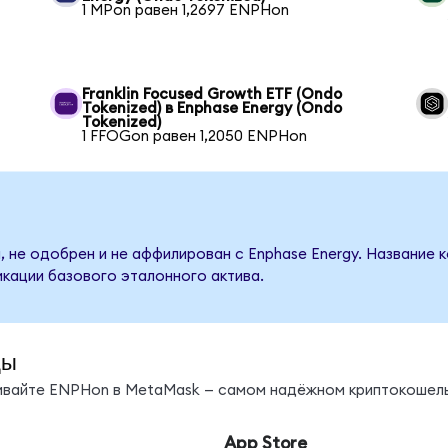
1 MPon равен 1,2697 ENPHon
Franklin Focused Growth ETF (Ondo
Tokenized) в Enphase Energy (Ondo
Tokenized)
1 FFOGon равен 1,2050 ENPHon
, не одобрен и не аффилирован с Enphase Energy. Название 
кации базового эталонного актива.
ды
нивайте ENPHon в MetaMask — самом надёжном криптокошель
App Store