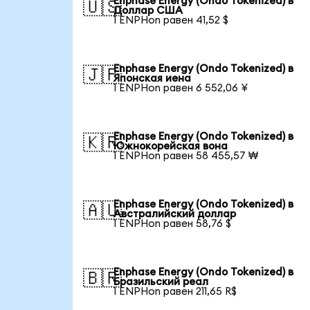
Enphase Energy (Ondo Tokenized) в
🇺🇸
Доллар США
1 ENPHon равен 41,52 $
Enphase Energy (Ondo Tokenized) в
🇯🇵
Японская иена
1 ENPHon равен 6 552,06 ¥
Enphase Energy (Ondo Tokenized) в
🇰🇷
Южнокорейская вона
1 ENPHon равен 58 455,57 ₩
Enphase Energy (Ondo Tokenized) в
🇦🇺
Австралийский доллар
1 ENPHon равен 58,76 $
Enphase Energy (Ondo Tokenized) в
🇧🇷
Бразильский реал
1 ENPHon равен 211,65 R$