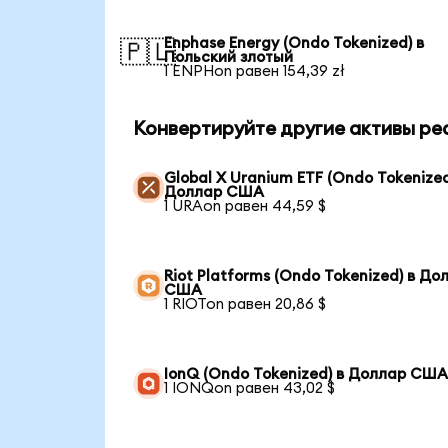
Enphase Energy (Ondo Tokenized) в
🇵🇱
Польский злотый
1 ENPHon равен 154,39 zł
Конвертируйте другие активы ре
Global X Uranium ETF (Ondo Tokenized
Доллар США
1 URAon равен 44,59 $
Riot Platforms (Ondo Tokenized) в До
США
1 RIOTon равен 20,86 $
IonQ (Ondo Tokenized) в Доллар СШ
1 IONQon равен 43,02 $