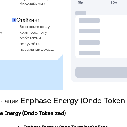
15м
30м
блокчейнами.
Стейкинг
Заставьте вашу
ом
криптовалюту
работать и
получайте
пассивный доход.
вертации Enphase Energy (Ondo Tokeni
 Energy (Ondo Tokenized)