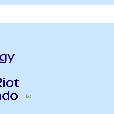
rgy
Riot
ndo