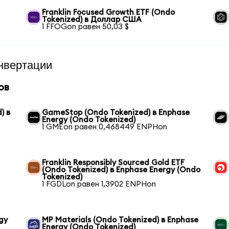
Franklin Focused Growth ETF (Ondo
Tokenized) в Доллар США
1 FFOGon равен 50,03 $
нвертации
ов
) в
GameStop (Ondo Tokenized) в Enphase
Energy (Ondo Tokenized)
1 GMEon равен 0,468449 ENPHon
Franklin Responsibly Sourced Gold ETF
(Ondo Tokenized) в Enphase Energy (Ondo
Tokenized)
1 FGDLon равен 1,3902 ENPHon
gy
MP Materials (Ondo Tokenized) в Enphase
Energy (Ondo Tokenized)