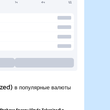
1ч
4ч
1Д
zed) в популярные валюты