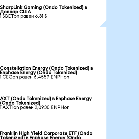
SharpLink Gaming (Ondo Tokenized) в
Доллар США
1 SBETon равен 6,31 $
Constellation Energy (Ondo Tokenized) в
Enphase Energy (Ondo Tokenized)
1 CEGon равен 6,4559 ENPHon
AXT (Ondo Tokenized) в Enphase Energy
(Ondo Tokenized)
1 AXTIon равен 2,0930 ENPHon
Franklin High Yield Corporate ETF (Ondo
Tokenized) в Enphase Energy (Ondo