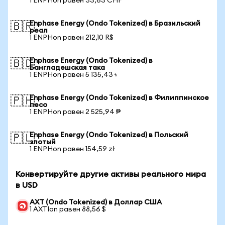
1 ENPHon равен 33,63 CHF
Enphase Energy (Ondo Tokenized) в Бразильский
🇧🇷
реал
1 ENPHon равен 212,10 R$
Enphase Energy (Ondo Tokenized) в
🇧🇩
Бангладешская така
1 ENPHon равен 5 135,43 ৳
Enphase Energy (Ondo Tokenized) в Филиппинское
🇵🇭
песо
1 ENPHon равен 2 525,94 ₱
Enphase Energy (Ondo Tokenized) в Польский
🇵🇱
злотый
1 ENPHon равен 154,59 zł
Конвертируйте другие активы реального мира
в USD
AXT (Ondo Tokenized) в Доллар США
1 AXTIon равен 88,56 $