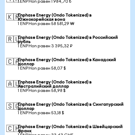
1 ENPHon равен 1 984,70 ₺
Enphase Energy (Ondo Tokenized) в
🇰🇷
Южнокорейская вона
1 ENPHon равен 58 581,29 ₩
Enphase Energy (Ondo Tokenized) в Российский
🇷🇺
рубль
1 ENPHon равен 3 395,32 ₽
Enphase Energy (Ondo Tokenized) в Канадский
🇨🇦
доллар
1 ENPHon равен 58,07 $
Enphase Energy (Ondo Tokenized) в
🇦🇺
Австралийский доллар
1 ENPHon равен 58,98 $
Enphase Energy (Ondo Tokenized) в Сингапурский
🇸🇬
доллар
1 ENPHon равен 53,18 $
Enphase Energy (Ondo Tokenized) в Швейцарский
🇨🇭
франк