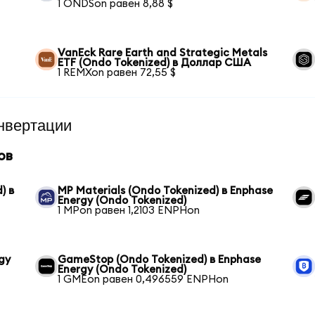
1 ONDSon равен 8,88 $
VanEck Rare Earth and Strategic Metals
ETF (Ondo Tokenized) в Доллар США
1 REMXon равен 72,55 $
нвертации
ов
) в
MP Materials (Ondo Tokenized) в Enphase
Energy (Ondo Tokenized)
1 MPon равен 1,2103 ENPHon
gy
GameStop (Ondo Tokenized) в Enphase
Energy (Ondo Tokenized)
1 GMEon равен 0,496559 ENPHon