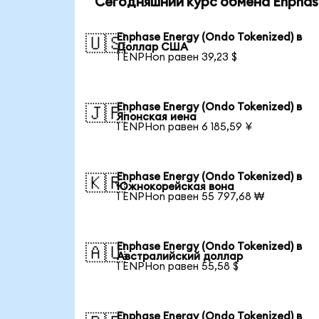
Сегодняшний курс обмена Enphase
Enphase Energy (Ondo Tokenized) в
🇺🇸
Доллар США
1 ENPHon равен 39,23 $
Enphase Energy (Ondo Tokenized) в
🇯🇵
Японская иена
1 ENPHon равен 6 185,59 ¥
Enphase Energy (Ondo Tokenized) в
🇰🇷
Южнокорейская вона
1 ENPHon равен 55 797,68 ₩
Enphase Energy (Ondo Tokenized) в
🇦🇺
Австралийский доллар
1 ENPHon равен 55,58 $
Enphase Energy (Ondo Tokenized) в