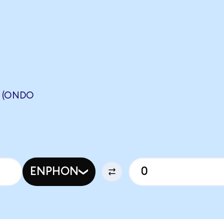
 (ONDO
ENPHON