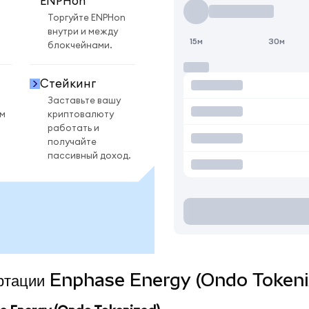
ENPHon
Торгуйте ENPHon
внутри и между
15м
30м
блокчейнами.
Стейкинг
Заставьте вашу
ом
криптовалюту
работать и
получайте
пассивный доход.
вертации Enphase Energy (Ondo Tokeni