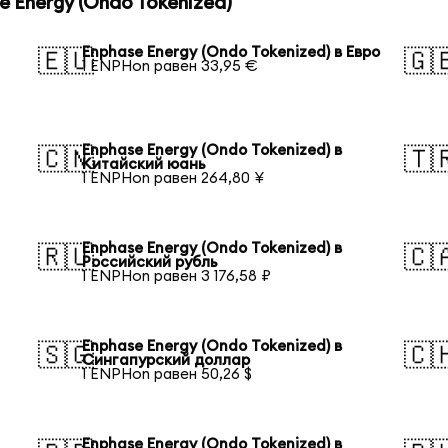
 Energy (Ondo Tokenized)
Enphase Energy (Ondo Tokenized) в Евро
🇪🇺
🇬
1 ENPHon равен 33,95 €
Enphase Energy (Ondo Tokenized) в
🇨🇳
🇹
Китайский юань
1 ENPHon равен 264,80 ¥
Enphase Energy (Ondo Tokenized) в
🇷🇺
🇨
Российский рубль
1 ENPHon равен 3 176,58 ₽
Enphase Energy (Ondo Tokenized) в
🇸🇬
🇨
Сингапурский доллар
1 ENPHon равен 50,26 $
Enphase Energy (Ondo Tokenized) в