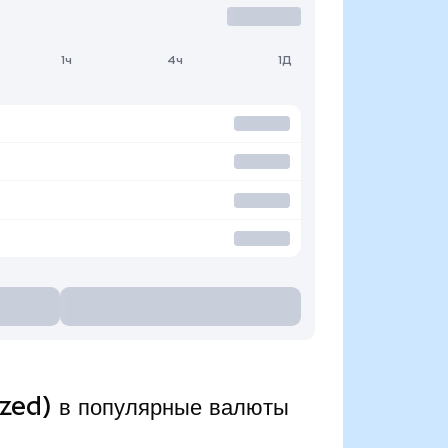
1ч
4ч
1Д
zed) в популярные валюты