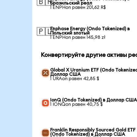
🇧🇷
Бразильский реал
1 ENPHon равен 201,62 R$
Enphase Energy (Ondo Tokenized) в
🇵🇱
Польский злотый
1 ENPHon равен 145,98 zł
Конвертируйте другие активы ре
Global X Uranium ETF (Ondo Tokenized
Доллар США
1 URAon равен 42,85 $
IonQ (Ondo Tokenized) в Доллар СШ
1 IONQon равен 40,75 $
Franklin Responsibly Sourced Gold ETF
(Ondo Tokenized) в Доллар США