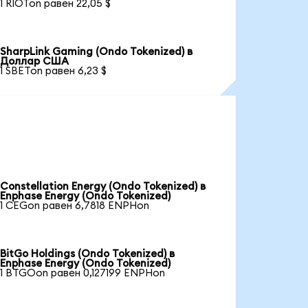
1 RIOTon равен 22,05 $
SharpLink Gaming (Ondo Tokenized) в
Доллар США
1 SBETon равен 6,23 $
Constellation Energy (Ondo Tokenized) в
Enphase Energy (Ondo Tokenized)
1 CEGon равен 6,7818 ENPHon
BitGo Holdings (Ondo Tokenized) в
Enphase Energy (Ondo Tokenized)
1 BTGOon равен 0,127199 ENPHon