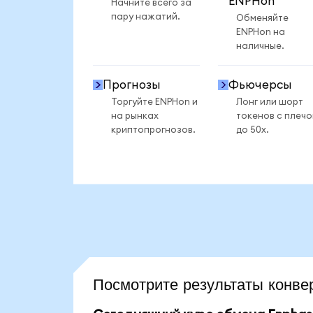
ENPHon
Начните всего за
пару нажатий.
Обменяйте
ENPHon на
наличные.
Прогнозы
Фьючерсы
Торгуйте ENPHon и
Лонг или шорт
на рынках
токенов с плеч
криптопрогнозов.
до 50x.
Посмотрите результаты кон