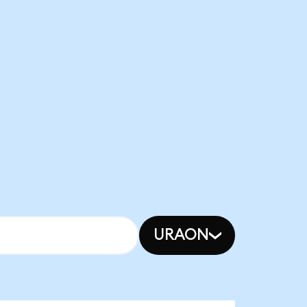
URAON