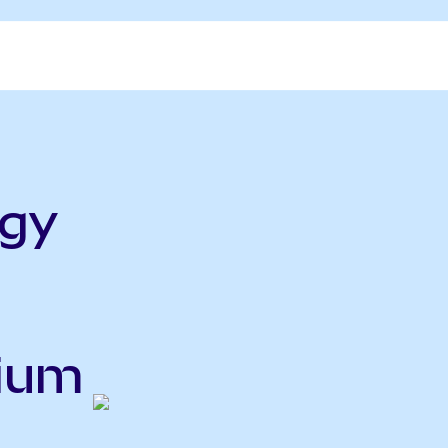
rgy
nium