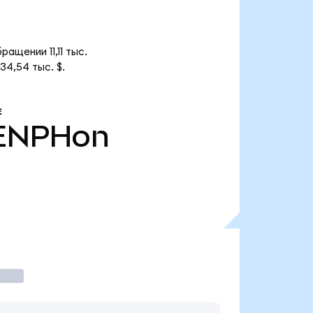
ащении 11,11 тыс.
4,54 тыс. $.
Е
ENPHon