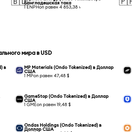
🇧🇩
🇵
Бангладешская така
1 ENPHon равен 4 853,38 ৳
ального мира в USD
) в
MP Materials (Ondo Tokenized) в Доллар
США
1 MPon равен 47,48 $
А
GameStop (Ondo Tokenized) в Доллар
США
1 GMEon равен 19,48 $
Ondas Holdings (Ondo Tokenized) в
Доллар США