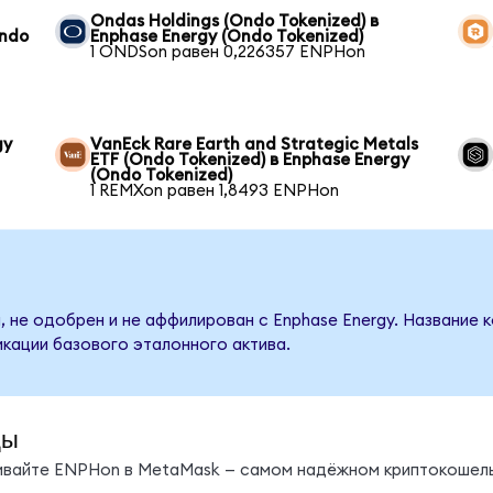
Ondas Holdings (Ondo Tokenized) в
Ondo
Enphase Energy (Ondo Tokenized)
1 ONDSon равен 0,226357 ENPHon
gy
VanEck Rare Earth and Strategic Metals
ETF (Ondo Tokenized) в Enphase Energy
(Ondo Tokenized)
1 REMXon равен 1,8493 ENPHon
, не одобрен и не аффилирован с Enphase Energy. Название 
кации базового эталонного актива.
ды
нивайте ENPHon в MetaMask — самом надёжном криптокошель