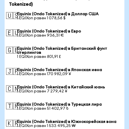
Tokenized)
Equinix (Ondo Tokenized) в Доллар США
🇺🇸
1 EQIXon равен 1 078,56 $
Equinix (Ondo Tokenized) в Евро
🇪🇺
1 EQIXon равен 936,31 €
Equinix (Ondo Tokenized) в Британский фунт
🇬🇧
стерлингов
1 EQIXon равен 801,91 £
Equinix (Ondo Tokenized) в Японская иена
🇯🇵
1 EQIXon равен 170 982,09 ¥
Equinix (Ondo Tokenized) в Китайский юань
🇨🇳
1 EQIXon равен 7 279,42 ¥
Equinix (Ondo Tokenized) в Турецкая лира
🇹🇷
1 EQIXon равен 51 402,97 ₺
Equinix (Ondo Tokenized) в Южнокорейская вона
🇰🇷
1 EQIXon равен 1 533 495,25 ₩