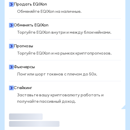
Продать EQIXon
Обменяйте EQIXon на наличные.
Обменять EQIXon
Торгуйте EQIXon внутри и между блокчейнами.
Прогнозы
Торгуйте EQIXon и на рынках криптопрогнозов.
Фьючерсы
Лонг или шорт токенов с плечом до 50x.
Стейкинг
Заставьте вашу криптовалюту работать и
получайте пассивный доход.
Торговать