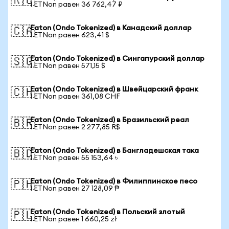
🇷🇺
1 ETNon равен 36 762,47 ₽
Eaton (Ondo Tokenized) в Канадский доллар
🇨🇦
1 ETNon равен 623,41 $
Eaton (Ondo Tokenized) в Сингапурский доллар
🇸🇬
1 ETNon равен 571,15 $
Eaton (Ondo Tokenized) в Швейцарский франк
🇨🇭
1 ETNon равен 361,08 CHF
Eaton (Ondo Tokenized) в Бразильский реал
🇧🇷
1 ETNon равен 2 277,85 R$
Eaton (Ondo Tokenized) в Бангладешская така
🇧🇩
1 ETNon равен 55 153,64 ৳
Eaton (Ondo Tokenized) в Филиппинское песо
🇵🇭
1 ETNon равен 27 128,09 ₱
Eaton (Ondo Tokenized) в Польский злотый
🇵🇱
1 ETNon равен 1 660,25 zł