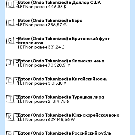
Eaton (Ondo Tokenized) в Доллар США
🇺🇸
1 ETNon равен 446,88 $
Eaton (Ondo Tokenized) в Евро
🇪🇺
1 ETNon равен 386,57 €
Eaton (Ondo Tokenized) в Британский фунт
🇬🇧
стерлингов
1 ETNon равен 331,24 £
Eaton (Ondo Tokenized) в Японская иена
🇯🇵
1 ETNon равен 70 520,51 ¥
Eaton (Ondo Tokenized) в Китайский юань
🇨🇳
1 ETNon равен 3 015,10 ¥
Eaton (Ondo Tokenized) в Турецкая лира
🇹🇷
1 ETNon равен 21 314,75 ₺
Eaton (Ondo Tokenized) в Южнокорейская вона
🇰🇷
1 ETNon равен 629 148,66 ₩
Eaton (Ondo Tokenized) в Российский рубль