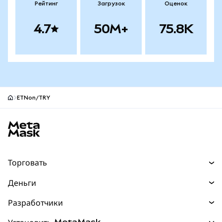
Рейтинг
Загрузок
Оценок
4.7
50M+
75.8K
ETNon/TRY
Нижний колонтитул сайта MetaMask
Торговать
Торговля
Деньги
Swaps
Покупайте
Разработчики
Прогнозы
НОВИНКА
Карта
Документация для разработчиков