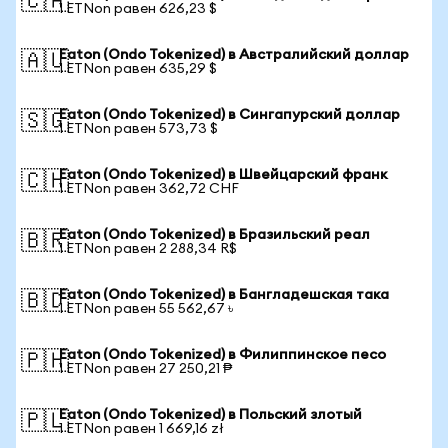
🇨🇦
1 ETNon равен 626,23 $
Eaton (Ondo Tokenized) в Австралийский доллар
🇦🇺
1 ETNon равен 635,29 $
Eaton (Ondo Tokenized) в Сингапурский доллар
🇸🇬
1 ETNon равен 573,73 $
Eaton (Ondo Tokenized) в Швейцарский франк
🇨🇭
1 ETNon равен 362,72 CHF
Eaton (Ondo Tokenized) в Бразильский реал
🇧🇷
1 ETNon равен 2 288,34 R$
Eaton (Ondo Tokenized) в Бангладешская така
🇧🇩
1 ETNon равен 55 562,67 ৳
Eaton (Ondo Tokenized) в Филиппинское песо
🇵🇭
1 ETNon равен 27 250,21 ₱
Eaton (Ondo Tokenized) в Польский злотый
🇵🇱
1 ETNon равен 1 669,16 zł