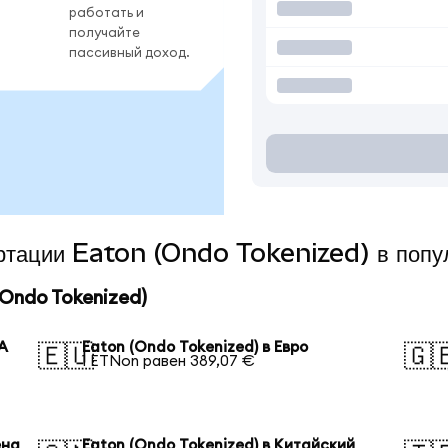
работать и
получайте
пассивный доход.
ертации Eaton (Ondo Tokenized) в поп
Ondo Tokenized)
А
Eaton (Ondo Tokenized) в Евро
🇪🇺
🇬
1 ETNon равен 389,07 €
ена
Eaton (Ondo Tokenized) в Китайский