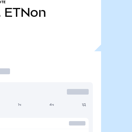
ОТЕ
.
ETNon
1ч
4ч
1Д