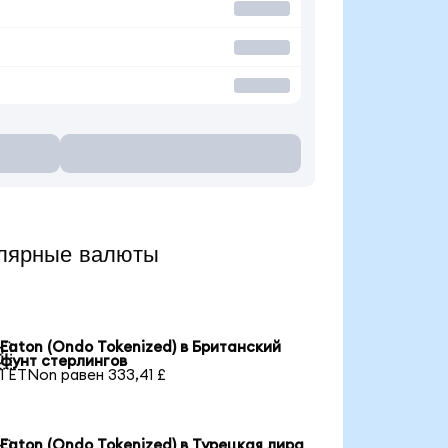
улярные валюты
Eaton (Ondo Tokenized) в Британский

фунт стерлингов
1 ETNon равен 333,41 £
Eaton (Ondo Tokenized) в Турецкая лира