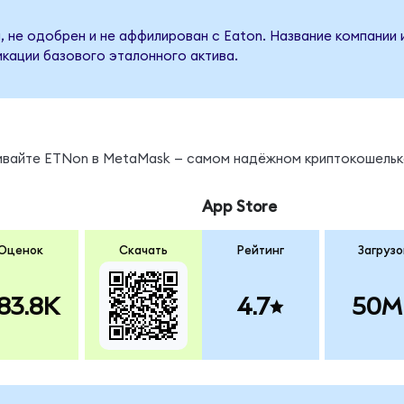
, не одобрен и не аффилирован с Eaton. Название компании 
кации базового эталонного актива.
нивайте ETNon в MetaMask — самом надёжном криптокошельк
App Store
Оценок
Скачать
Рейтинг
Загрузо
83.8K
4.7
50M