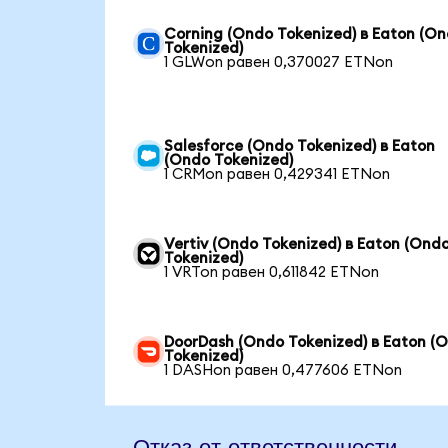
Corning (Ondo Tokenized) в Eaton (O
Tokenized)
1 GLWon равен 0,370027 ETNon
Salesforce (Ondo Tokenized) в Eaton
(Ondo Tokenized)
1 CRMon равен 0,429341 ETNon
Vertiv (Ondo Tokenized) в Eaton (Ond
Tokenized)
1 VRTon равен 0,611842 ETNon
DoorDash (Ondo Tokenized) в Eaton (
Tokenized)
1 DASHon равен 0,477606 ETNon
Отказ от ответственности