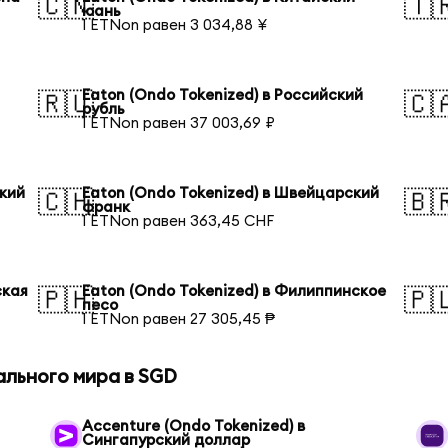
🇨🇳
🇹
юань
1 ETNon равен 3 034,88 ¥
Eaton (Ondo Tokenized) в Российский
🇷🇺
🇨
рубль
1 ETNon равен 37 003,69 ₽
ский
Eaton (Ondo Tokenized) в Швейцарский
🇨🇭
🇧
франк
1 ETNon равен 363,45 CHF
ская
Eaton (Ondo Tokenized) в Филиппинское
🇵🇭
🇵
песо
1 ETNon равен 27 305,45 ₱
ального мира в SGD
Accenture (Ondo Tokenized) в
Сингапурский доллар