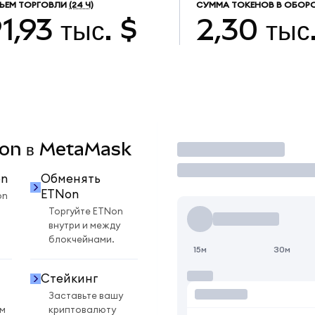
ЪЕМ ТОРГОВЛИ
(24 Ч)
СУММА ТОКЕНОВ В ОБОР
1,93 тыс. $
2,30 тыс
TNon в MetaMask
Торговать
on
Обменять
ETNon
on
Торгуйте ETNon
внутри и между
блокчейнами.
15м
30м
Стейкинг
Заставьте вашу
ом
криптовалюту