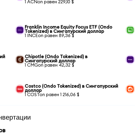
1 ACNon равен 229,10 $
Franklin Income Equity Focus ETF (Ondo
Tokenized) в Сингапурский доллар
1 INCEon равен 89,36 $
кий
Chipotle (Ondo Tokenized) в
Сингапурский доллар
1 CMGon равен 42,32 $
Costco (Ondo Tokenized) в Сингапурский
доллар
1 COSTon равен 1 216,06 $
нвертации
ов