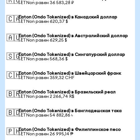
🇷🇺
1 ETNon равен 36 583,28 ₽
Eaton (Ondo Tokenized) в Канадский доллар
🇨🇦
1 ETNon равен 620,37 $
Eaton (Ondo Tokenized) в Австралийский доллар
🇦🇺
1 ETNon равен 629,25 $
Eaton (Ondo Tokenized) в Сингапурский доллар
🇸🇬
1 ETNon равен 568,36 $
Eaton (Ondo Tokenized) в Швейцарский франк
🇨🇭
1 ETNon равен 359,32 CHF
Eaton (Ondo Tokenized) в Бразильский реал
🇧🇷
1 ETNon равен 2 266,74 R$
Eaton (Ondo Tokenized) в Бангладешская така
🇧🇩
1 ETNon равен 54 882,86 ৳
Eaton (Ondo Tokenized) в Филиппинское песо
🇵🇭
1 ETNon равен 26 995,14 ₱