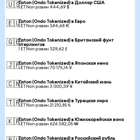
Eaton (Ondo Tokenized) в Доллар США
🇺🇸
1 ETNon равен 444,69 $
Eaton (Ondo Tokenized) в Евро
🇪🇺
1 ETNon равен 384,68 €
Eaton (Ondo Tokenized) в Британский фунт
🇬🇧
стерлингов
1 ETNon равен 329,62 £
Eaton (Ondo Tokenized) в Японская иена
🇯🇵
1 ETNon равен 70 175,14 ¥
Eaton (Ondo Tokenized) в Китайский юань
🇨🇳
1 ETNon равен 3 000,39 ¥
Eaton (Ondo Tokenized) в Турецкая лира
🇹🇷
1 ETNon равен 21 210,85 ₺
Eaton (Ondo Tokenized) в Южнокорейская вона
🇰🇷
1 ETNon равен 626 082,05 ₩
Eaton (Ondo Tokenized) в Российский рубль