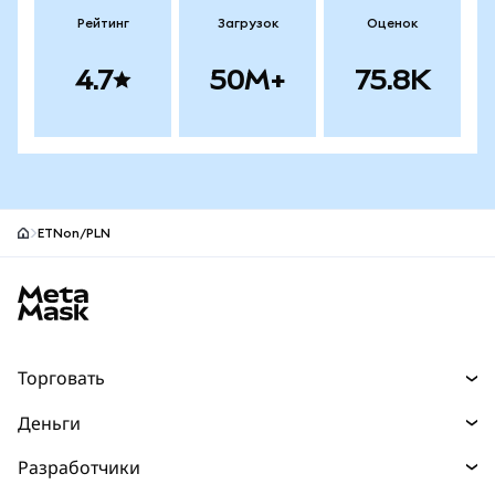
Рейтинг
Загрузок
Оценок
4.7
50M+
75.8K
ETNon/PLN
Нижний колонтитул сайта MetaMask
Торговать
Торговля
Деньги
Swaps
Покупайте
Разработчики
Прогнозы
НОВИНКА
Карта
Документация для разработчиков