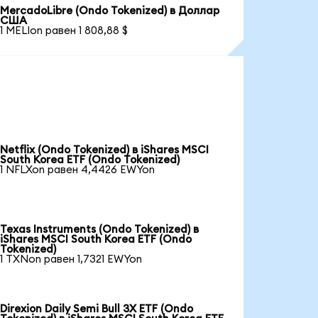
MercadoLibre (Ondo Tokenized) в Доллар
США
1 MELIon равен 1 808,88 $
Netflix (Ondo Tokenized) в iShares MSCI
South Korea ETF (Ondo Tokenized)
1 NFLXon равен 4,4426 EWYon
Texas Instruments (Ondo Tokenized) в
iShares MSCI South Korea ETF (Ondo
Tokenized)
1 TXNon равен 1,7321 EWYon
Direxion Daily Semi Bull 3X ETF (Ondo