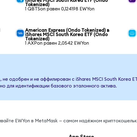
iShares MSCI South Korea ETF (Ondo
Tokenized)
1 QBTSon равен 0,124198 EWYon
I
American Express (Ondo Tokenized) в
iShares MSCI South Korea ETF (Ondo
Tokenized)
1 AXPon равен 2,0542 EWYon
 не одобрен и не аффилирован с iShares MSCI South Korea E
но для идентификации базового эталонного актива.
нивайте EWYon в MetaMask — самом надёжном криптокошельк