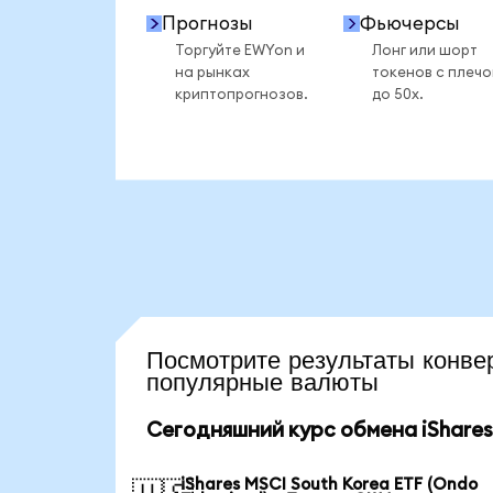
Прогнозы
Фьючерсы
Торгуйте EWYon и
Лонг или шорт
на рынках
токенов с плеч
криптопрогнозов.
до 50x.
Посмотрите результаты кон
популярные валюты
Сегодняшний курс обмена iShares 
iShares MSCI South Korea ETF (Ondo