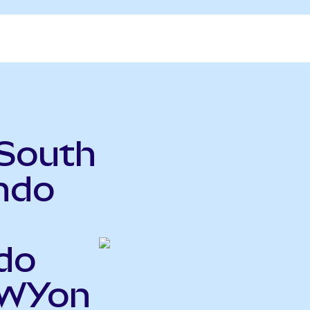
 South
ndo
do
EWYon