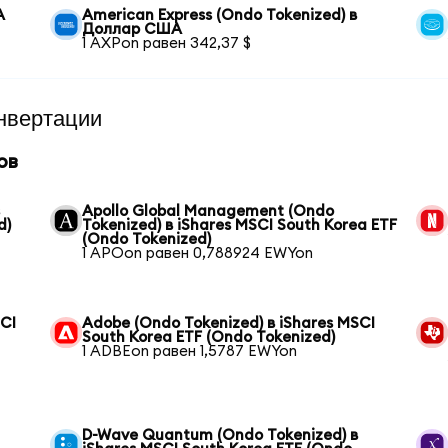
А
American Express (Ondo Tokenized) в
Доллар США
1 AXPon равен 342,37 $
нвертации
ов
s
Apollo Global Management (Ondo
d)
Tokenized) в iShares MSCI South Korea ETF
(Ondo Tokenized)
1 APOon равен 0,788924 EWYon
SCI
Adobe (Ondo Tokenized) в iShares MSCI
South Korea ETF (Ondo Tokenized)
1 ADBEon равен 1,5787 EWYon
D-Wave Quantum (Ondo Tokenized) в