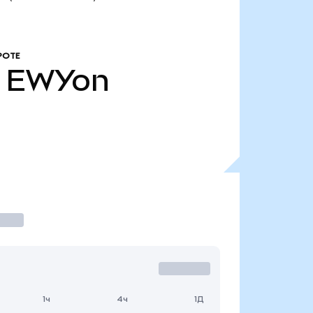
РОТЕ
EWYon
1ч
4ч
1Д