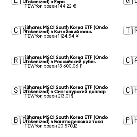
🇪🇺
🇬
Tokenized) в Евро
1 EWYon равен 144,22 €
iShares MSCI South Korea ETF (Ondo
🇨🇳
🇹
Tokenized) в Китайский юань
1 EWYon равен 1 124,54 ¥
iShares MSCI South Korea ETF (Ondo
🇷🇺
🇨
Tokenized) в Российский рубль
1 EWYon равен 13 600,06 ₽
iShares MSCI South Korea ETF (Ondo
🇸🇬
🇨
Tokenized) в Сингапурский доллар
1 EWYon равен 213,01 $
iShares MSCI South Korea ETF (Ondo
🇧🇩
🇵
Tokenized) в Бангладешская така
1 EWYon равен 20 570,12 ৳