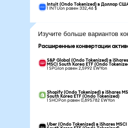
Intuit (Ondo Tokenized) в Доллар СШ
1 INTUon равен 332,46 $
Изучите больше вариантов ко
Расширенные конвертации актив
S&P Global (Ondo Tokenized) в iShare
MSCI South Korea ETF (Ondo Tokenize
1 SPGIon равен 2,5992 EWYon
Shopify (Ondo Tokenized) в iShares M
South Korea ETF (Ondo Tokenized)
1 SHOPon равен 0,895782 EWYon
Uber (Ondo Tokenized) в iShares MSCI