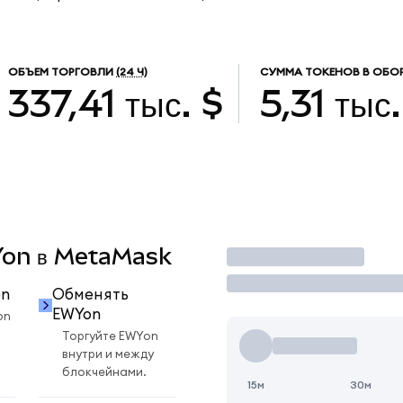
ОБЪЕМ ТОРГОВЛИ
(24 Ч)
СУММА ТОКЕНОВ В ОБО
337,41 тыс. $
5,31 тыс.
WYon в MetaMask
Торговать
on
Обменять
EWYon
on
Торгуйте EWYon
внутри и между
блокчейнами.
15м
30м