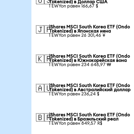
🇺🇸
Tokenized) в Доллар США
1 EWYon равен 166,67 $
iShares MSCI South Korea ETF (Ondo
🇯🇵
Tokenized) в Японская иена
1 EWYon равен 26 301,46 ¥
iShares MSCI South Korea ETF (Ondo
🇰🇷
Tokenized) в Южнокорейская вона
1 EWYon равен 234 648,97 ₩
iShares MSCI South Korea ETF (Ondo
🇦🇺
Tokenized) в Австралийский доллар
1 EWYon равен 236,24 $
iShares MSCI South Korea ETF (Ondo
🇧🇷
Tokenized) в Бразильский реал
1 EWYon равен 849,57 R$