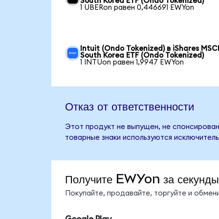
South Korea ETF (Ondo Tokenized)
1 UBERon равен 0,446691 EWYon
Intuit (Ondo Tokenized) в iShares MSC
South Korea ETF (Ondo Tokenized)
1 INTUon равен 1,9947 EWYon
Отказ от ответственности
Этот продукт не выпущен, не спонсирован,
товарные знаки используются исключитель
Получите EWYon за секунды
Покупайте, продавайте, торгуйте и обме