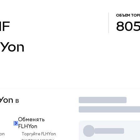
ОБЪЕМ ТОР
HF
805
Yon
Yon в
Торговать
Обменять
FLHYon
on
Торгуйте FLHYon