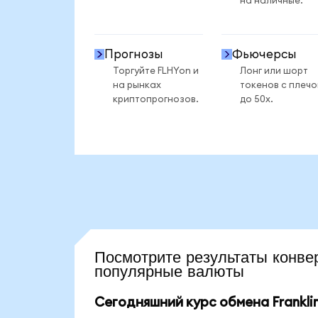
на наличные.
Прогнозы
Фьючерсы
Торгуйте FLHYon и
Лонг или шорт
на рынках
токенов с плеч
криптопрогнозов.
до 50x.
Посмотрите результаты кон
популярные валюты
Сегодняшний курс обмена Franklin 