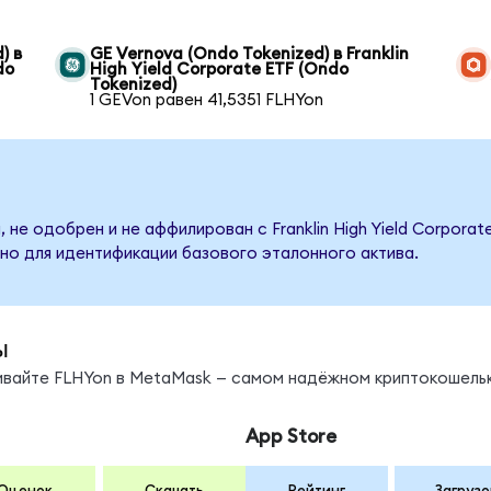
) в
GE Vernova (Ondo Tokenized) в Franklin
do
High Yield Corporate ETF (Ondo
Tokenized)
1 GEVon равен 41,5351 FLHYon
 не одобрен и не аффилирован с Franklin High Yield Corporat
но для идентификации базового эталонного актива.
ы
нивайте FLHYon в MetaMask — самом надёжном криптокошельк
App Store
Оценок
Скачать
Рейтинг
Загрузо