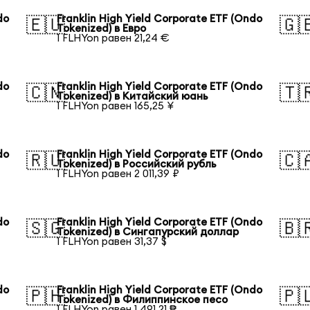
do
Franklin High Yield Corporate ETF (Ondo
🇪🇺
🇬
Tokenized) в Евро
1 FLHYon равен 21,24 €
do
Franklin High Yield Corporate ETF (Ondo
🇨🇳
🇹
Tokenized) в Китайский юань
1 FLHYon равен 165,25 ¥
do
Franklin High Yield Corporate ETF (Ondo
🇷🇺
🇨
Tokenized) в Российский рубль
1 FLHYon равен 2 011,39 ₽
do
Franklin High Yield Corporate ETF (Ondo
🇸🇬
🇧
Tokenized) в Сингапурский доллар
1 FLHYon равен 31,37 $
do
Franklin High Yield Corporate ETF (Ondo
🇵🇭
🇵
Tokenized) в Филиппинское песо
1 FLHYon равен 1 491,21 ₱