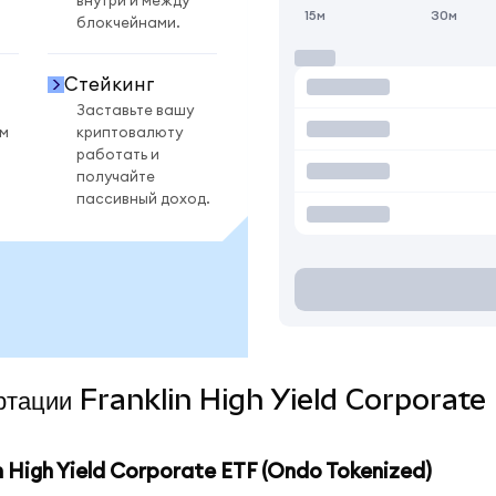
внутри и между
15м
30м
блокчейнами.
Стейкинг
Заставьте вашу
ом
криптовалюту
работать и
получайте
пассивный доход.
вертации Franklin High Yield Corporat
High Yield Corporate ETF (Ondo Tokenized)