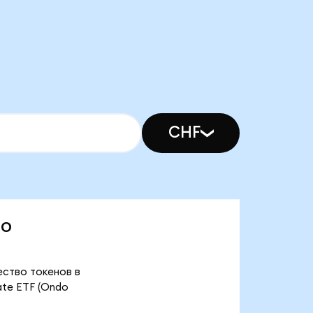
CHF
do
чество токенов в
ate ETF (Ondo