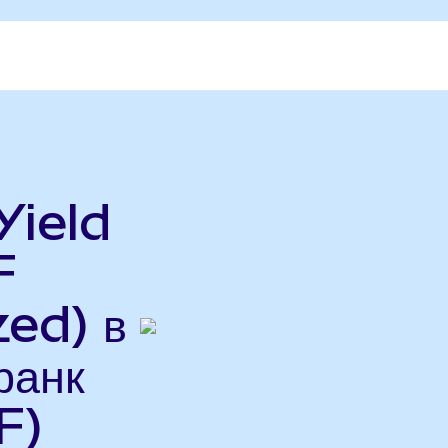
Yield
F
ed) в
ранк
F)