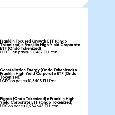
Franklin Focused Growth ETF (Ondo
Tokenized) в Franklin High Yield Corporate
ETF (Ondo Tokenized)
1 FFOGon равен 2,0432 FLHYon
Constellation Energy (Ondo Tokenized) в
Franklin High Yield Corporate ETF (Ondo
Tokenized)
1 CEGon равен 10,8405 FLHYon
Figma (Ondo Tokenized) в Franklin High
Yield Corporate ETF (Ondo Tokenized)
1 FIGon равен 0,984643 FLHYon