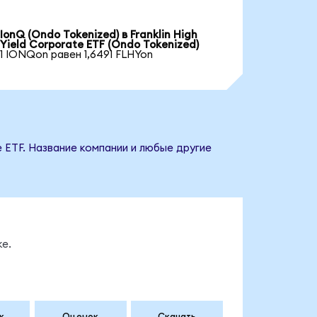
IonQ (Ondo Tokenized) в Franklin High
Yield Corporate ETF (Ondo Tokenized)
1 IONQon равен 1,6491 FLHYon
e ETF. Название компании и любые другие
е.
к
Оценок
Скачать