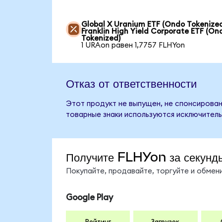
Global X Uranium ETF (Ondo Tokenized
Franklin High Yield Corporate ETF (On
Tokenized)
1 URAon равен 1,7757 FLHYon
Отказ от ответственности
Этот продукт не выпущен, не спонсирован,
товарные знаки используются исключитель
Получите FLHYon за секунд
Покупайте, продавайте, торгуйте и обме
Google Play
Рейтинг
Загрузок