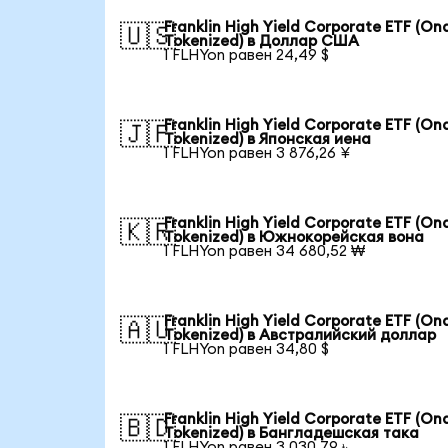
Franklin High Yield Corporate ETF (On
🇺🇸
Tokenized) в Доллар США
1 FLHYon равен 24,49 $
Franklin High Yield Corporate ETF (On
🇯🇵
Tokenized) в Японская иена
1 FLHYon равен 3 876,26 ¥
Franklin High Yield Corporate ETF (On
🇰🇷
Tokenized) в Южнокорейская вона
1 FLHYon равен 34 680,52 ₩
Franklin High Yield Corporate ETF (On
🇦🇺
Tokenized) в Австралийский доллар
1 FLHYon равен 34,80 $
Franklin High Yield Corporate ETF (On
🇧🇩
Tokenized) в Бангладешская така
1 FLHYon равен 3 030,79 ৳