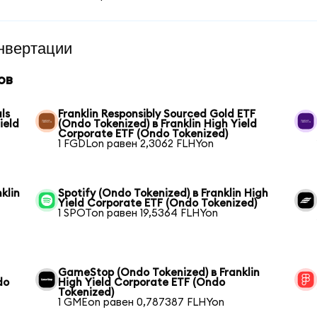
нвертации
ов
ls
Franklin Responsibly Sourced Gold ETF
ield
(Ondo Tokenized) в Franklin High Yield
Corporate ETF (Ondo Tokenized)
1 FGDLon равен 2,3062 FLHYon
klin
Spotify (Ondo Tokenized) в Franklin High
Yield Corporate ETF (Ondo Tokenized)
1 SPOTon равен 19,5364 FLHYon
GameStop (Ondo Tokenized) в Franklin
do
High Yield Corporate ETF (Ondo
Tokenized)
1 GMEon равен 0,787387 FLHYon