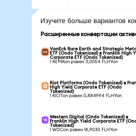
Изучите больше вариантов ко
Расширенные конвертации актив
VanEck Rare Earth and Strategic Meta
ETF (Ondo Tokenized) в Franklin High Y
Corporate ETF (Ondo Tokenized)
1 REMXon равен 3,0054 FLHYon
Riot Platforms (Ondo Tokenized) в Fran
High Yield Corporate ETF (Ondo
Tokenized)
1 RIOTon равен 0,884994 FLHYon
Western Digital (Ondo Tokenized) в
Franklin High Yield Corporate ETF (On
Tokenized)
1 WDCon равен 18,9030 FLHYon