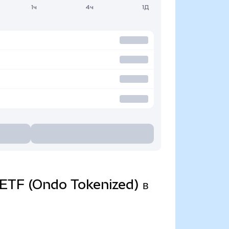
1ч
4ч
1Д
e ETF (Ondo Tokenized) в