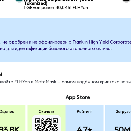
Tokenized)
1 GEVon равен 40,0451 FLHYon
 не одобрен и не аффилирован с Franklin High Yield Corporat
но для идентификации базового эталонного актива.
ы
нивайте FLHYon в MetaMask — самом надёжном криптокошельк
App Store
Оценок
Скачать
Рейтинг
Загрузо
83.8K
4.7
50M