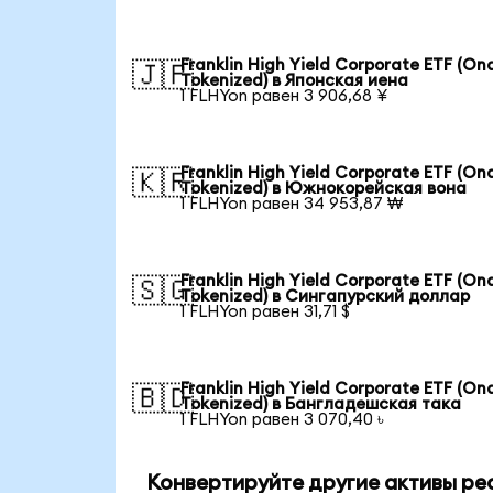
Franklin High Yield Corporate ETF (On
🇯🇵
Tokenized) в Японская иена
1 FLHYon равен 3 906,68 ¥
Franklin High Yield Corporate ETF (On
🇰🇷
Tokenized) в Южнокорейская вона
1 FLHYon равен 34 953,87 ₩
Franklin High Yield Corporate ETF (On
🇸🇬
Tokenized) в Сингапурский доллар
1 FLHYon равен 31,71 $
Franklin High Yield Corporate ETF (On
🇧🇩
Tokenized) в Бангладешская така
1 FLHYon равен 3 070,40 ৳
Конвертируйте другие активы ре