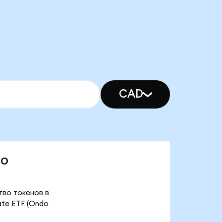
CAD
do
ство токенов в
ate ETF (Ondo