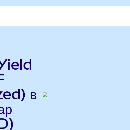
Yield
F
ed) в
ар
D)