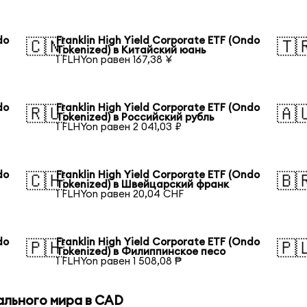
do
Franklin High Yield Corporate ETF (Ondo
🇨🇳
🇹
Tokenized) в Китайский юань
1 FLHYon равен 167,38 ¥
do
Franklin High Yield Corporate ETF (Ondo
🇷🇺
🇦
Tokenized) в Российский рубль
1 FLHYon равен 2 041,03 ₽
do
Franklin High Yield Corporate ETF (Ondo
🇨🇭
🇧
Tokenized) в Швейцарский франк
1 FLHYon равен 20,04 CHF
do
Franklin High Yield Corporate ETF (Ondo
🇵🇭
🇵
Tokenized) в Филиппинское песо
1 FLHYon равен 1 508,08 ₱
ального мира в CAD