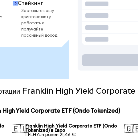
Стейкинг
Заставьте вашу
ом
криптовалюту
работать и
получайте
пассивный доход.
вертации Franklin High Yield Corporat
High Yield Corporate ETF (Ondo Tokenized)
do
Franklin High Yield Corporate ETF (Ondo
🇪🇺
🇬
Tokenized) в Евро
1 FLHYon равен 21,46 €