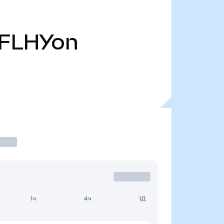
FLHYon
1ч
4ч
1Д