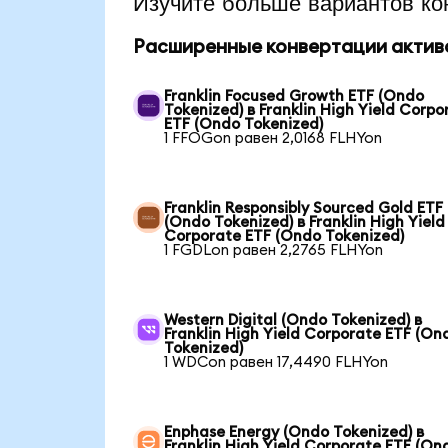
Изучите больше вариантов ко
Расширенные конвертации актив
Franklin Focused Growth ETF (Ondo
Tokenized) в Franklin High Yield Corpo
ETF (Ondo Tokenized)
1 FFOGon равен 2,0168 FLHYon
Franklin Responsibly Sourced Gold ETF
(Ondo Tokenized) в Franklin High Yield
Corporate ETF (Ondo Tokenized)
1 FGDLon равен 2,2765 FLHYon
Western Digital (Ondo Tokenized) в
Franklin High Yield Corporate ETF (On
Tokenized)
1 WDCon равен 17,4490 FLHYon
Enphase Energy (Ondo Tokenized) в
Franklin High Yield Corporate ETF (On