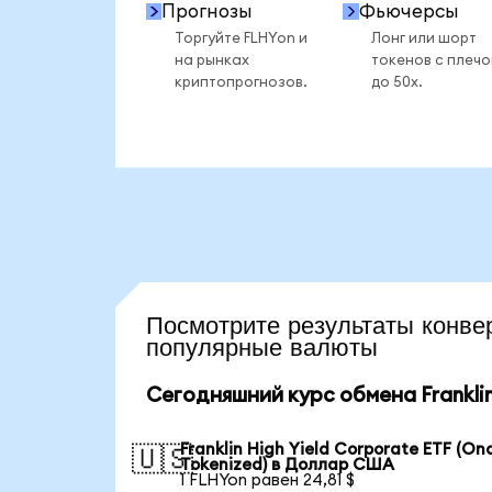
Прогнозы
Фьючерсы
Торгуйте FLHYon и
Лонг или шорт
на рынках
токенов с плеч
криптопрогнозов.
до 50x.
Посмотрите результаты кон
популярные валюты
Сегодняшний курс обмена Franklin 
Franklin High Yield Corporate ETF (On
🇺🇸
Tokenized) в Доллар США
1 FLHYon равен 24,81 $