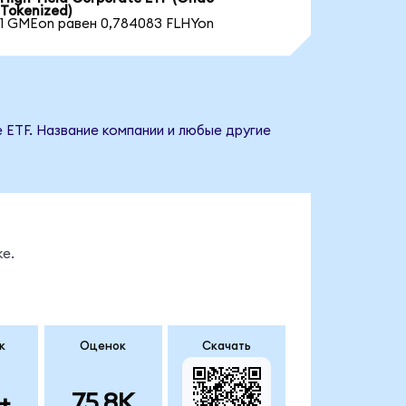
Tokenized)
1 GMEon равен 0,784083 FLHYon
e ETF. Название компании и любые другие
е.
к
Оценок
Скачать
+
75.8K