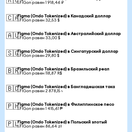
🇷🇺
1 FIGon равен 1 918,46 ₽
Figma (Ondo Tokenized) в Канадский доллар
🇨🇦
1 FIGon равен 32,53 $
Figma (Ondo Tokenized) в Австралийский доллар
🇦🇺
1 FIGon равен 33,00 $
Figma (Ondo Tokenized) в Сингапурский доллар
🇸🇬
1 FIGon равен 29,80 $
Figma (Ondo Tokenized) в Бразильский реал
🇧🇷
1 FIGon равен 118,87 R$
Figma (Ondo Tokenized) в Бангладешская така
🇧🇩
1 FIGon равен 2 878,15 ৳
Figma (Ondo Tokenized) в Филиппинское песо
🇵🇭
1 FIGon равен 1 415,61 ₱
Figma (Ondo Tokenized) в Польский злотый
🇵🇱
1 FIGon равен 86,64 zł