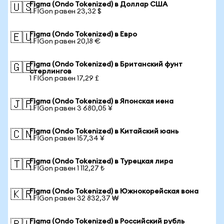
Figma (Ondo Tokenized) в Доллар США
🇺🇸
1 FIGon равен 23,32 $
Figma (Ondo Tokenized) в Евро
🇪🇺
1 FIGon равен 20,18 €
Figma (Ondo Tokenized) в Британский фунт
🇬🇧
стерлингов
1 FIGon равен 17,29 £
Figma (Ondo Tokenized) в Японская иена
🇯🇵
1 FIGon равен 3 680,05 ¥
Figma (Ondo Tokenized) в Китайский юань
🇨🇳
1 FIGon равен 157,34 ¥
Figma (Ondo Tokenized) в Турецкая лира
🇹🇷
1 FIGon равен 1 112,27 ₺
Figma (Ondo Tokenized) в Южнокорейская вона
🇰🇷
1 FIGon равен 32 832,37 ₩
Figma (Ondo Tokenized) в Российский рубль