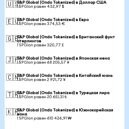
S&P Global (Ondo Tokenized) в Доллар США
🇺🇸
1 SPGIon равен 432,97 $
S&P Global (Ondo Tokenized) в Евро
🇪🇺
1 SPGIon равен 374,53 €
S&P Global (Ondo Tokenized) в Британский фунт
🇬🇧
стерлингов
1 SPGIon равен 320,77 £
S&P Global (Ondo Tokenized) в Японская иена
🇯🇵
1 SPGIon равен 68 205,57 ¥
S&P Global (Ondo Tokenized) в Китайский юань
🇨🇳
1 SPGIon равен 2 921,72 ¥
S&P Global (Ondo Tokenized) в Турецкая лира
🇹🇷
1 SPGIon равен 20 651,31 ₺
S&P Global (Ondo Tokenized) в Южнокорейская
🇰🇷
вона
1 SPGIon равен 610 426,91 ₩