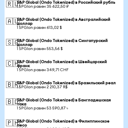
S&P Global (Ondo Tokenized) в Российский рубль
🇷🇺
1 SPGIon равен 35 622,50 ₽
S&P Global (Ondo Tokenized) в Австралийский
🇦🇺
доллар
1 SPGIon равен 613,02 $
S&P Global (Ondo Tokenized) в Сингапурский
🇸🇬
доллар
1 SPGIon равен 553,56 $
S&P Global (Ondo Tokenized) в Швейцарский
🇨🇭
франк
1 SPGIon равен 349,71 CHF
S&P Global (Ondo Tokenized) в Бразильский реал
🇧🇷
1 SPGIon равен 2 210,37 R$
S&P Global (Ondo Tokenized) в Бангладешская
🇧🇩
така
1 SPGIon равен 53 590,87 ৳
S&P Global (Ondo Tokenized) в Филиппинское
🇵🇭
песо