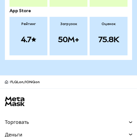
App Store
Рейтинг
Загрузок
Оценок
4.7
50M+
75.8K
FLQLon/IONQon
Нижний колонтитул сайта MetaMask
Торговать
Торговля
Деньги