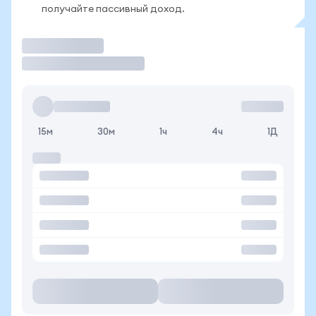
получайте пассивный доход.
Торговать
15м
30м
1ч
4ч
1Д