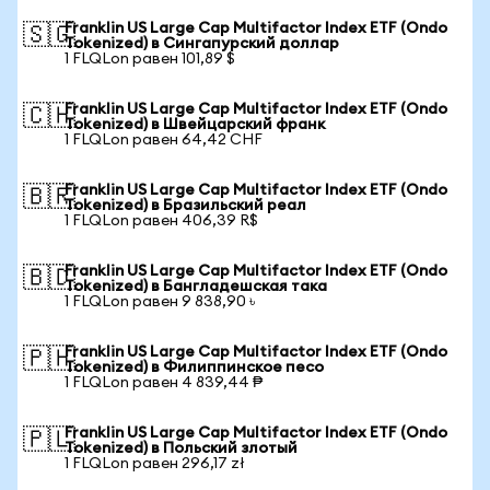
Franklin US Large Cap Multifactor Index ETF (Ondo
🇸🇬
Tokenized) в Сингапурский доллар
1 FLQLon равен 101,89 $
Franklin US Large Cap Multifactor Index ETF (Ondo
🇨🇭
Tokenized) в Швейцарский франк
1 FLQLon равен 64,42 CHF
Franklin US Large Cap Multifactor Index ETF (Ondo
🇧🇷
Tokenized) в Бразильский реал
1 FLQLon равен 406,39 R$
Franklin US Large Cap Multifactor Index ETF (Ondo
🇧🇩
Tokenized) в Бангладешская така
1 FLQLon равен 9 838,90 ৳
Franklin US Large Cap Multifactor Index ETF (Ondo
🇵🇭
Tokenized) в Филиппинское песо
1 FLQLon равен 4 839,44 ₱
Franklin US Large Cap Multifactor Index ETF (Ondo
🇵🇱
Tokenized) в Польский злотый
1 FLQLon равен 296,17 zł