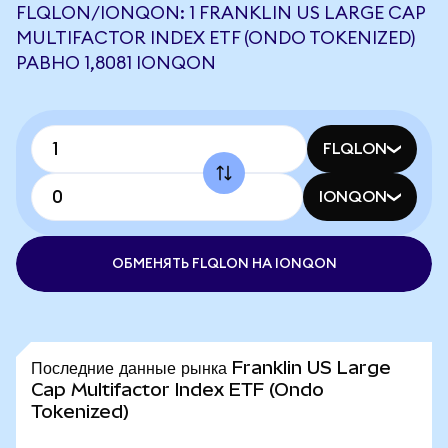
FLQLON/IONQON: 1 FRANKLIN US LARGE CAP
MULTIFACTOR INDEX ETF (ONDO TOKENIZED)
РАВНО 1,8081 IONQON
FLQLON
IONQON
ОБМЕНЯТЬ FLQLON НА IONQON
Последние данные рынка Franklin US Large
Cap Multifactor Index ETF (Ondo
Tokenized)