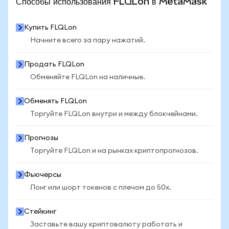
Способы использования FLQLon в MetaMask
Купить FLQLon
Начните всего за пару нажатий.
Продать FLQLon
Обменяйте FLQLon на наличные.
Обменять FLQLon
Торгуйте FLQLon внутри и между блокчейнами.
Прогнозы
Торгуйте FLQLon и на рынках криптопрогнозов.
Фьючерсы
Лонг или шорт токенов с плечом до 50x.
Стейкинг
Заставьте вашу криптовалюту работать и