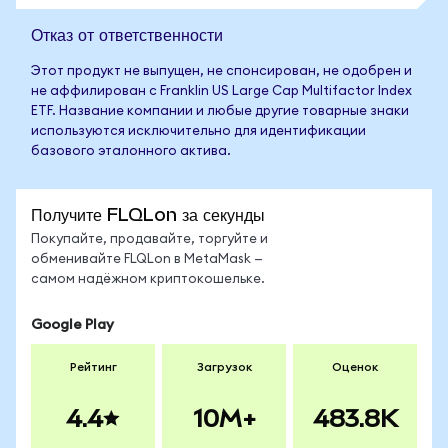
Отказ от ответственности
Этот продукт не выпущен, не спонсирован, не одобрен и
не аффилирован с Franklin US Large Cap Multifactor Index
ETF. Название компании и любые другие товарные знаки
используются исключительно для идентификации
базового эталонного актива.
Получите FLQLon за секунды
Покупайте, продавайте, торгуйте и
обменивайте FLQLon в MetaMask —
самом надёжном криптокошельке.
Google Play
Рейтинг
Загрузок
Оценок
4.4
10M+
483.8K