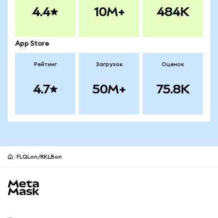
4.4
10M+
484K
App Store
Рейтинг
Загрузок
Оценок
4.7
50M+
75.8K
FLQLon/RKLBon
Нижний колонтитул сайта MetaMask