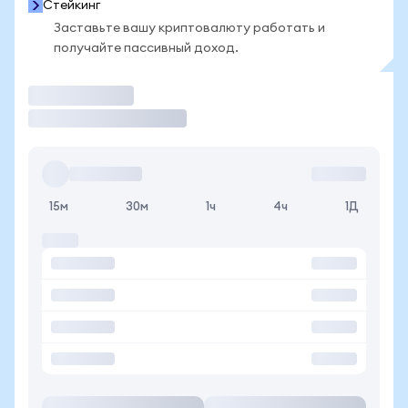
Стейкинг
Заставьте вашу криптовалюту работать и
получайте пассивный доход.
Торговать
15м
30м
1ч
4ч
1Д