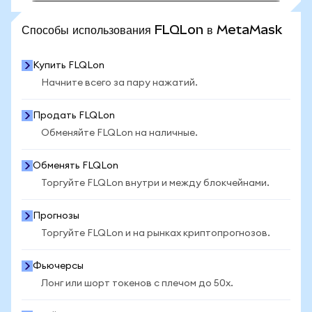
ПОСМОТРЕТЬ БОЛЬШЕ СТАТИСТИКИ
Способы использования FLQLon в MetaMask
Купить FLQLon
Начните всего за пару нажатий.
Продать FLQLon
Обменяйте FLQLon на наличные.
Обменять FLQLon
Торгуйте FLQLon внутри и между блокчейнами.
Прогнозы
Торгуйте FLQLon и на рынках криптопрогнозов.
Фьючерсы
Лонг или шорт токенов с плечом до 50x.