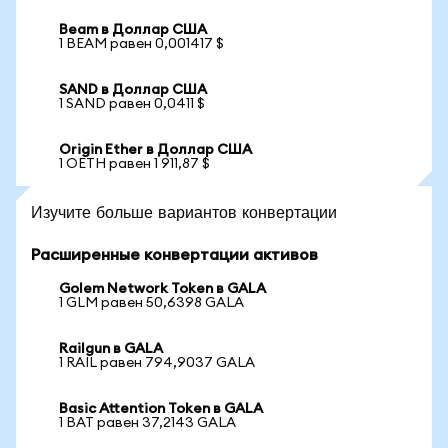
Beam в Доллар США
1 BEAM равен 0,001417 $
SAND в Доллар США
1 SAND равен 0,0411 $
Origin Ether в Доллар США
1 OETH равен 1 911,87 $
Изучите больше вариантов конвертации
Расширенные конвертации активов
Golem Network Token в GALA
1 GLM равен 50,6398 GALA
Railgun в GALA
1 RAIL равен 794,9037 GALA
Basic Attention Token в GALA
1 BAT равен 37,2143 GALA