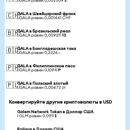
1 GALA равен 0,002309 $
GALA в Швейцарский франк
🇨🇭
1 GALA равен 0,001461 CHF
GALA в Бразильский реал
🇧🇷
1 GALA равен 0,009211 R$
GALA в Бангладешская така
🇧🇩
1 GALA равен 0,2226 ৳
GALA в Филиппинское песо
🇵🇭
1 GALA равен 0,1094 ₱
GALA в Польский злотый
🇵🇱
1 GALA равен 0,00672 zł
Конвертируйте другие криптовалюты в USD
Golem Network Token в Доллар США
1 GLM равен 0,0911 $
Railgun в Доллар США