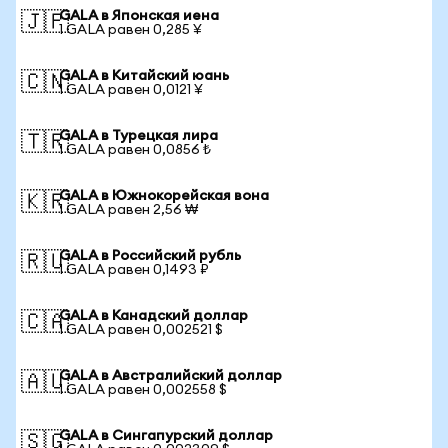
GALA в Японская иена
🇯🇵
1 GALA равен 0,285 ¥
GALA в Китайский юань
🇨🇳
1 GALA равен 0,0121 ¥
GALA в Турецкая лира
🇹🇷
1 GALA равен 0,0856 ₺
GALA в Южнокорейская вона
🇰🇷
1 GALA равен 2,56 ₩
GALA в Российский рубль
🇷🇺
1 GALA равен 0,1493 ₽
GALA в Канадский доллар
🇨🇦
1 GALA равен 0,002521 $
GALA в Австралийский доллар
🇦🇺
1 GALA равен 0,002558 $
GALA в Сингапурский доллар
🇸🇬