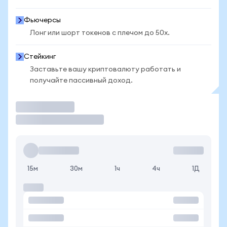
Фьючерсы
Лонг или шорт токенов с плечом до 50x.
Стейкинг
Заставьте вашу криптовалюту работать и
получайте пассивный доход.
Торговать
15м
30м
1ч
4ч
1Д