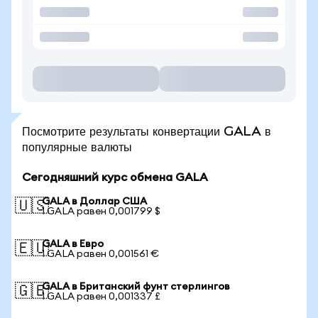
Посмотрите результаты конвертации GALA в
популярные валюты
Сегодняшний курс обмена GALA
GALA в Доллар США
🇺🇸
1 GALA равен 0,001799 $
GALA в Евро
🇪🇺
1 GALA равен 0,001561 €
GALA в Британский фунт стерлингов
🇬🇧
1 GALA равен 0,001337 £