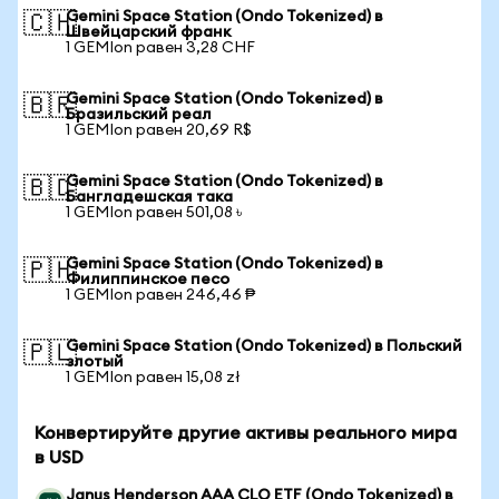
Gemini Space Station (Ondo Tokenized) в
🇨🇭
Швейцарский франк
1 GEMIon равен 3,28 CHF
Gemini Space Station (Ondo Tokenized) в
🇧🇷
Бразильский реал
1 GEMIon равен 20,69 R$
Gemini Space Station (Ondo Tokenized) в
🇧🇩
Бангладешская така
1 GEMIon равен 501,08 ৳
Gemini Space Station (Ondo Tokenized) в
🇵🇭
Филиппинское песо
1 GEMIon равен 246,46 ₱
Gemini Space Station (Ondo Tokenized) в Польский
🇵🇱
злотый
1 GEMIon равен 15,08 zł
Конвертируйте другие активы реального мира
в USD
Janus Henderson AAA CLO ETF (Ondo Tokenized) в