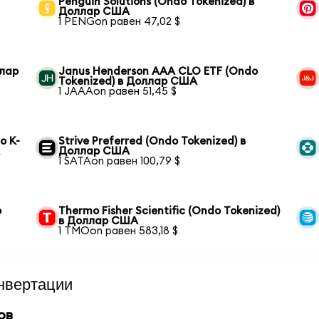
Penguin Solutions (Ondo Tokenized) в
Доллар США
1 PENGon равен 47,02 $
ллар
Janus Henderson AAA CLO ETF (Ondo
Tokenized) в Доллар США
1 JAAAon равен 51,45 $
o K-
Strive Preferred (Ondo Tokenized) в
А
Доллар США
1 SATAon равен 100,79 $
р
Thermo Fisher Scientific (Ondo Tokenized)
в Доллар США
1 TMOon равен 583,18 $
нвертации
ов