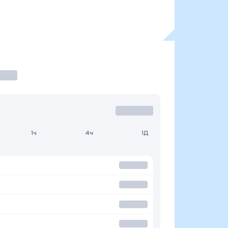
1ч
4ч
1Д