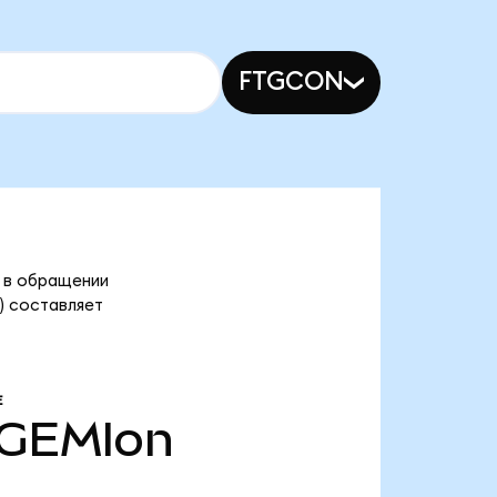
FTGCON
)
в в обращении
) составляет
Е
GEMIon