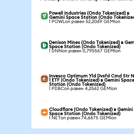
Powell Industries (Ondo Tokenized) в
Gemini Space Station (Ondo Tokenize
1 POWLon равен 52,2069 GEMIon
Denison Mines (Ondo Tokenized) в Gem
Space Station (Ondo Tokenized)
1 DNNon равен 0,795567 GEMIon
Invesco Optimum Yld Dvsfd Cmd Str N
1 ETF (Ondo Tokenized) в Gemini Spac
Station (Ondo Tokenized)
1 PDBCon равен 4,2562 GEMIon
Cloudflare (Ondo Tokenized) в Gemini
Space Station (Ondo Tokenized)
1 NETon равен 74,6675 GEMIon