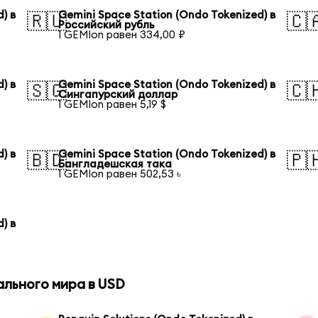
) в
Gemini Space Station (Ondo Tokenized) в
🇷🇺
🇨
Российский рубль
1 GEMIon равен 334,00 ₽
) в
Gemini Space Station (Ondo Tokenized) в
🇸🇬
🇨
Сингапурский доллар
1 GEMIon равен 5,19 $
) в
Gemini Space Station (Ondo Tokenized) в
🇧🇩
🇵
Бангладешская така
1 GEMIon равен 502,53 ৳
) в
ального мира в USD