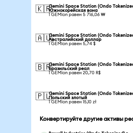
Gemini Space Station (Ondo Tokenized
🇰🇷
Южнокорейская вона
1 GEMIon равен 5 716,06 ₩
Gemini Space Station (Ondo Tokenized
🇦🇺
Австралийский доллар
1 GEMIon равен 5,74 $
Gemini Space Station (Ondo Tokenized
🇧🇷
Бразильский реал
1 GEMIon равен 20,70 R$
Gemini Space Station (Ondo Tokenized
🇵🇱
Польский злотый
1 GEMIon равен 15,10 zł
Конвертируйте другие активы ре