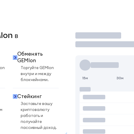
Ion в
Торговать
Обменять
GEMIon
Ion
Торгуйте GEMIon
внутри и между
15м
30м
блокчейнами.
Стейкинг
Заставьте вашу
ом
криптовалюту
работать и
получайте
пассивный доход.