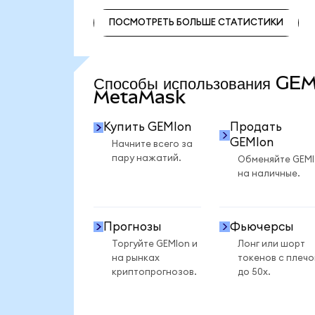
ПОСМОТРЕТЬ БОЛЬШЕ СТАТИСТИКИ
ПОСМОТРЕТЬ БОЛЬШЕ СТАТИСТИКИ
Способы использования GEM
MetaMask
Купить GEMIon
Продать
GEMIon
Начните всего за
пару нажатий.
Обменяйте GEM
на наличные.
Прогнозы
Фьючерсы
Торгуйте GEMIon и
Лонг или шорт
на рынках
токенов с плеч
криптопрогнозов.
до 50x.