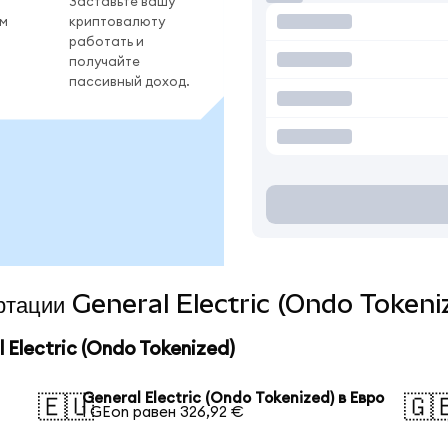
Заставьте вашу
ом
криптовалюту
работать и
получайте
пассивный доход.
ертации General Electric (Ondo Tokeni
Electric (Ondo Tokenized)
General Electric (Ondo Tokenized) в Евро
🇪🇺
🇬
1 GEon равен 326,92 €