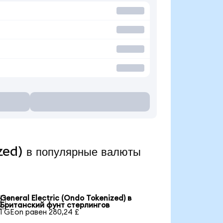
zed) в популярные валюты
General Electric (Ondo Tokenized) в

Британский фунт стерлингов
1 GEon равен 280,24 £