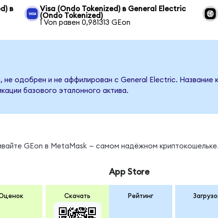
d) в
Visa (Ondo Tokenized) в General Electric
(Ondo Tokenized)
1 Von равен 0,981313 GEon
 не одобрен и не аффилирован с General Electric. Название
кации базового эталонного актива.
нивайте GEon в MetaMask — самом надёжном криптокошельке
App Store
Оценок
Скачать
Рейтинг
Загрузо