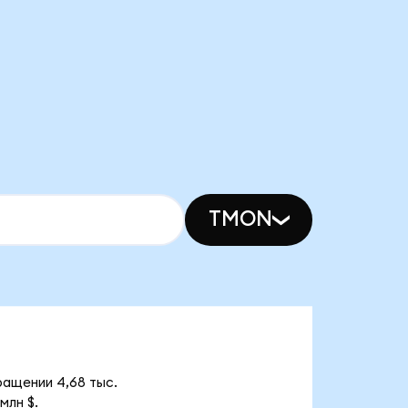
TMON
ращении 4,68 тыс.
млн $.