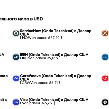
ального мира в USD
ServiceNow (Ondo Tokenized) в Доллар
США
1 NOWon равен 577,20 $
США
IREN (Ondo Tokenized) в Доллар США
1 IRENon равен 39,17 $
оллар
CoreWeave (Ondo Tokenized) в Доллар
США
1 CRWVon равен 86,71 $
d) в
Visa (Ondo Tokenized) в Доллар США
1 Von равен 369,69 $