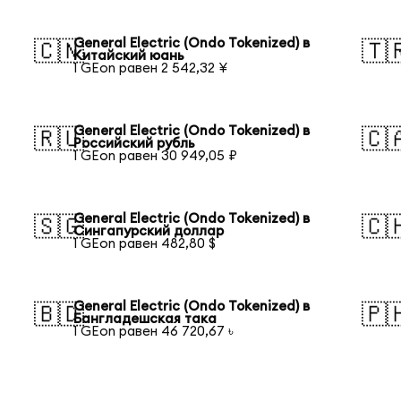
General Electric (Ondo Tokenized) в
🇨🇳
🇹
Китайский юань
1 GEon равен 2 542,32 ¥
General Electric (Ondo Tokenized) в
🇷🇺
🇨
Российский рубль
1 GEon равен 30 949,05 ₽
General Electric (Ondo Tokenized) в
🇸🇬
🇨
Сингапурский доллар
1 GEon равен 482,80 $
General Electric (Ondo Tokenized) в
🇧🇩
🇵
Бангладешская така
1 GEon равен 46 720,67 ৳