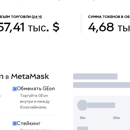
БЪЕМ ТОРГОВЛИ
(24 Ч)
СУММА ТОКЕНОВ В О
57,41 тыс. $
4,68 ты
on в MetaMask
Торговать
Обменять GEon
n
Торгуйте GEon
внутри и между
блокчейнами.
15м
30м
Стейкинг