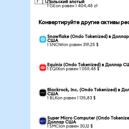
🇵🇱
Польский злотый
1 GEon равен 1 404,48 zł
Конвертируйте другие активы ре
Snowflake (Ondo Tokenized) в Доллар
США
1 SNOWon равен 319,25 $
Equinix (Ondo Tokenized) в Доллар 
1 EQIXon равен 1 059,48 $
Blackrock, Inc. (Ondo Tokenized) в Д
США
1 BLKon равен 1 135,83 $
Super Micro Computer (Ondo Tokenize
Доллар США
1 SMCIon равен 30,12 $