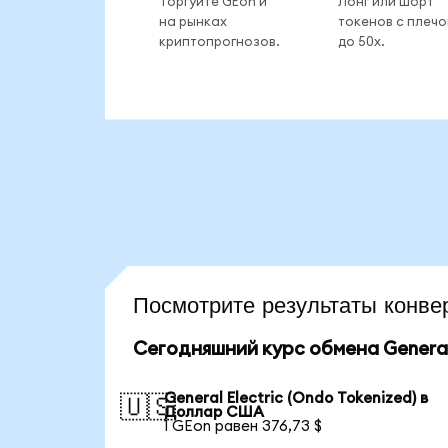
Торгуйте GEon и
Лонг или шорт
на рынках
токенов с плеч
криптопрогнозов.
до 50x.
Посмотрите результаты конв
Сегодняшний курс обмена General 
General Electric (Ondo Tokenized) в
🇺🇸
Доллар США
1 GEon равен 376,73 $