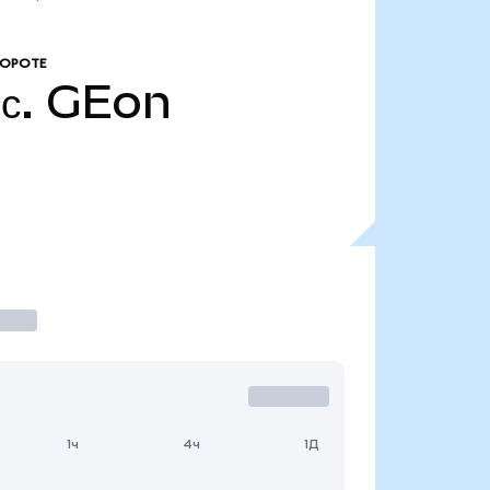
БОРОТЕ
с.
GEon
1ч
4ч
1Д