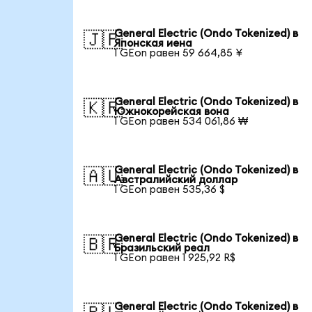
General Electric (Ondo Tokenized) в
🇯🇵
Японская иена
1 GEon равен 59 664,85 ¥
General Electric (Ondo Tokenized) в
🇰🇷
Южнокорейская вона
1 GEon равен 534 061,86 ₩
General Electric (Ondo Tokenized) в
🇦🇺
Австралийский доллар
1 GEon равен 535,36 $
General Electric (Ondo Tokenized) в
🇧🇷
Бразильский реал
1 GEon равен 1 925,92 R$
General Electric (Ondo Tokenized) в