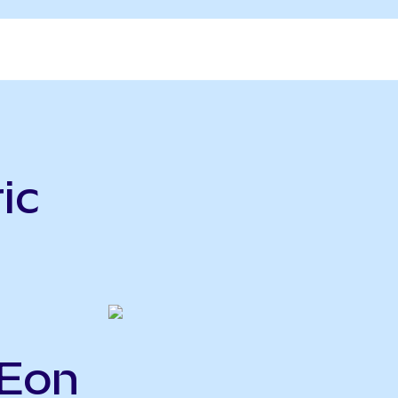
ic
GEon