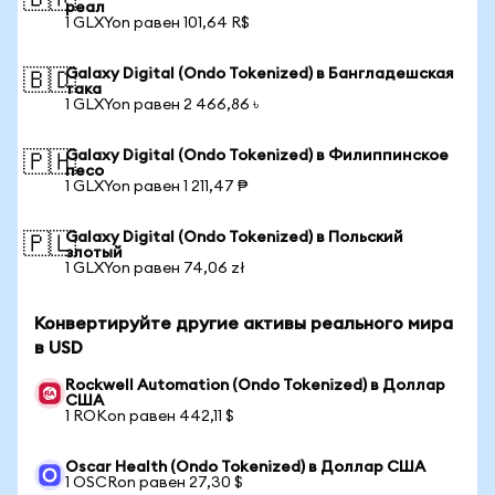
🇧🇷
реал
1 GLXYon равен 101,64 R$
Galaxy Digital (Ondo Tokenized) в Бангладешская
🇧🇩
така
1 GLXYon равен 2 466,86 ৳
Galaxy Digital (Ondo Tokenized) в Филиппинское
🇵🇭
песо
1 GLXYon равен 1 211,47 ₱
Galaxy Digital (Ondo Tokenized) в Польский
🇵🇱
злотый
1 GLXYon равен 74,06 zł
Конвертируйте другие активы реального мира
в USD
Rockwell Automation (Ondo Tokenized) в Доллар
США
1 ROKon равен 442,11 $
Oscar Health (Ondo Tokenized) в Доллар США
1 OSCRon равен 27,30 $