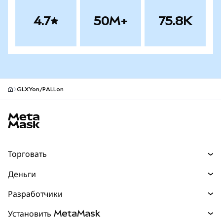
4.7
50M+
75.8K
GLXYon/PALLon
Нижний колонтитул сайта MetaMask
Торговать
Торговля
Деньги
Swaps
Покупайте
Разработчики
Прогнозы
НОВИНКА
Карта
Документация для разработчиков
Установить MetaMask
Перпы
НОВИНКА
mUSD
НОВИНКА