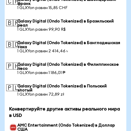
🇨🇭
франк
1 GLXYon равен 15,85 CHF
Galaxy Digital (Ondo Tokenized) в Бразильский
🇧🇷
реал
1 GLXYon равен 99,90 R$
Galaxy Digital (Ondo Tokenized) в Бангладешская
🇧🇩
така
1 GLXYon равен 2 414,46 ৳
Galaxy Digital (Ondo Tokenized) в Филиппинское
🇵🇭
песо
1 GLXYon равен 1 186,01 ₱
Galaxy Digital (Ondo Tokenized) в Польский
🇵🇱
злотый
1 GLXYon равен 72,89 zł
Конвертируйте другие активы реального мира
в USD
AMC Entertainment (Ondo Tokenized) в Доллар
США