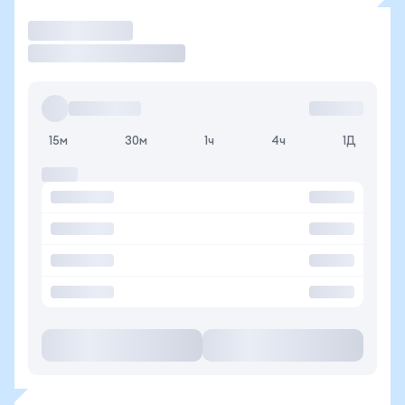
Торговать
15м
30м
1ч
4ч
1Д