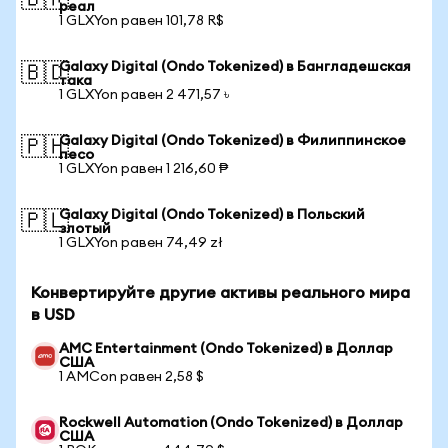
🇧🇷
реал
1 GLXYon равен 101,78 R$
Galaxy Digital (Ondo Tokenized) в Бангладешская
🇧🇩
така
1 GLXYon равен 2 471,57 ৳
Galaxy Digital (Ondo Tokenized) в Филиппинское
🇵🇭
песо
1 GLXYon равен 1 216,60 ₱
Galaxy Digital (Ondo Tokenized) в Польский
🇵🇱
злотый
1 GLXYon равен 74,49 zł
Конвертируйте другие активы реального мира
в USD
AMC Entertainment (Ondo Tokenized) в Доллар
США
1 AMCon равен 2,58 $
Rockwell Automation (Ondo Tokenized) в Доллар
США