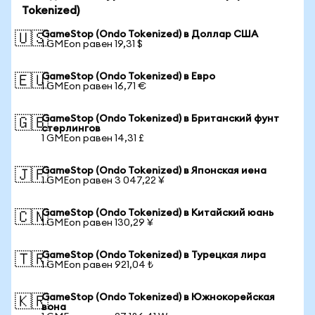
Tokenized)
GameStop (Ondo Tokenized) в Доллар США
🇺🇸
1 GMEon равен 19,31 $
GameStop (Ondo Tokenized) в Евро
🇪🇺
1 GMEon равен 16,71 €
GameStop (Ondo Tokenized) в Британский фунт
🇬🇧
стерлингов
1 GMEon равен 14,31 £
GameStop (Ondo Tokenized) в Японская иена
🇯🇵
1 GMEon равен 3 047,22 ¥
GameStop (Ondo Tokenized) в Китайский юань
🇨🇳
1 GMEon равен 130,29 ¥
GameStop (Ondo Tokenized) в Турецкая лира
🇹🇷
1 GMEon равен 921,04 ₺
GameStop (Ondo Tokenized) в Южнокорейская
🇰🇷
вона