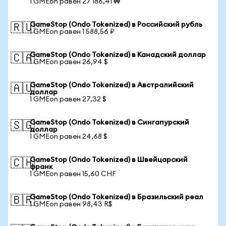
1 GMEon равен 27 186,41 ₩
GameStop (Ondo Tokenized) в Российский рубль
🇷🇺
1 GMEon равен 1 588,56 ₽
GameStop (Ondo Tokenized) в Канадский доллар
🇨🇦
1 GMEon равен 26,94 $
GameStop (Ondo Tokenized) в Австралийский
🇦🇺
доллар
1 GMEon равен 27,32 $
GameStop (Ondo Tokenized) в Сингапурский
🇸🇬
доллар
1 GMEon равен 24,68 $
GameStop (Ondo Tokenized) в Швейцарский
🇨🇭
франк
1 GMEon равен 15,60 CHF
GameStop (Ondo Tokenized) в Бразильский реал
🇧🇷
1 GMEon равен 98,43 R$