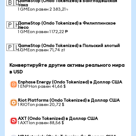
GameStop (Ondo Tokenized) в Бангладешская
🇧🇩
така
1 GMEon равен 2 383,21 ৳
GameStop (Ondo Tokenized) в Филиппинское
🇵🇭
песо
1 GMEon равен 1 172,22 ₱
GameStop (Ondo Tokenized) в Польский злотый
🇵🇱
1 GMEon равен 71,74 zł
Конвертируйте другие активы реального мира
в USD
Enphase Energy (Ondo Tokenized) в Доллар США
1 ENPHon равен 41,66 $
Riot Platforms (Ondo Tokenized) в Доллар США
1 RIOTon равен 20,72 $
AXT (Ondo Tokenized) в Доллар США
1 AXTIon равен 88,56 $