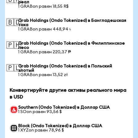
🇧🇷
реал
1 GRABon равен 18,55 R$
Grab Holdings (Ondo Tokenized) в Бангладешская
🇧🇩
така
1 GRABon равен 448,94 ৳
Grab Holdings (Ondo Tokenized) в Филиппинское
🇵🇭
песо
1 GRABon равен 220,37 ₱
Grab Holdings (Ondo Tokenized) в Польский
🇵🇱
злотый
1 GRABon равен 13,52 zł
Конвертируйте другие активы реального мира
в USD
Southern (Ondo Tokenized) в Доллар США
1 SOon равен 93,56 $
Block (Ondo Tokenized) в Доллар США
1 XYZon равен 78,96 $