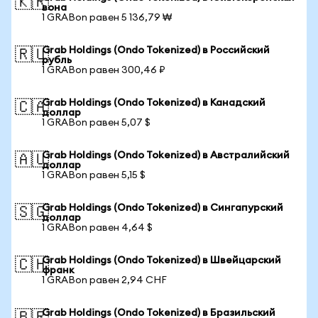
🇰🇷
вона
1 GRABon равен 5 136,79 ₩
Grab Holdings (Ondo Tokenized) в Российский
🇷🇺
рубль
1 GRABon равен 300,46 ₽
Grab Holdings (Ondo Tokenized) в Канадский
🇨🇦
доллар
1 GRABon равен 5,07 $
Grab Holdings (Ondo Tokenized) в Австралийский
🇦🇺
доллар
1 GRABon равен 5,15 $
Grab Holdings (Ondo Tokenized) в Сингапурский
🇸🇬
доллар
1 GRABon равен 4,64 $
Grab Holdings (Ondo Tokenized) в Швейцарский
🇨🇭
франк
1 GRABon равен 2,94 CHF
Grab Holdings (Ondo Tokenized) в Бразильский