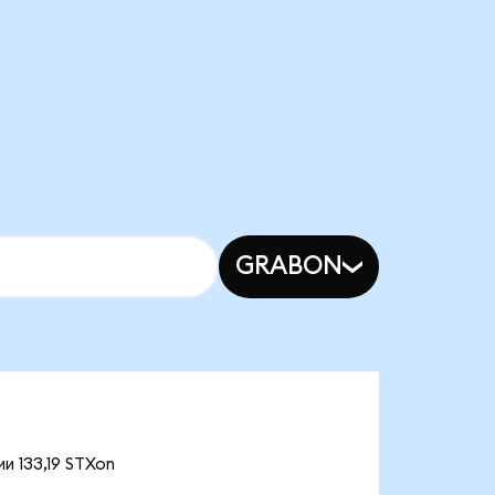
GRABON
и 133,19 STXon