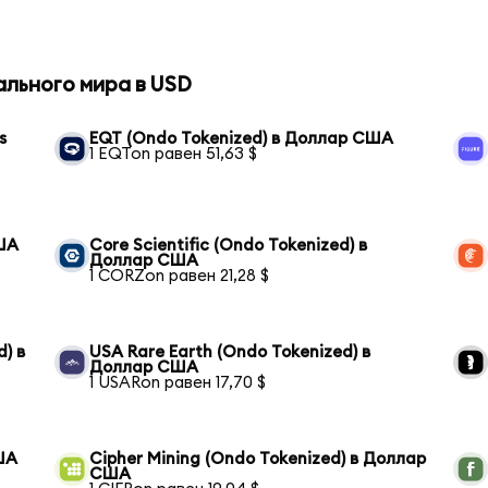
ального мира в USD
s
EQT (Ondo Tokenized) в Доллар США
1 EQTon равен 51,63 $
США
Core Scientific (Ondo Tokenized) в
Доллар США
1 CORZon равен 21,28 $
) в
USA Rare Earth (Ondo Tokenized) в
Доллар США
1 USARon равен 17,70 $
ША
Cipher Mining (Ondo Tokenized) в Доллар
США