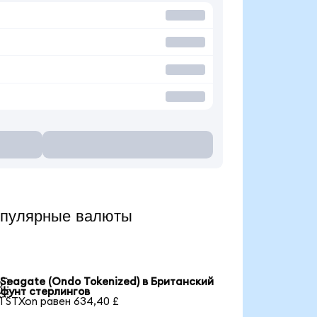
опулярные валюты
Seagate (Ondo Tokenized) в Британский

фунт стерлингов
1 STXon равен 634,40 £