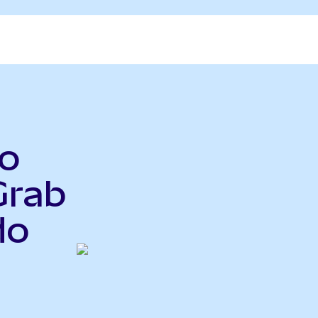
o
Grab
do