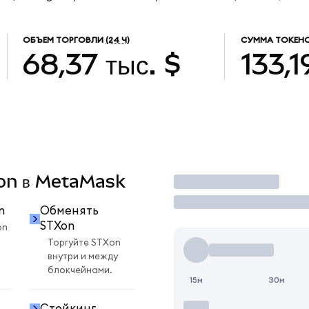
ОБЪЕМ ТОРГОВЛИ
(24 Ч)
СУММА ТОКЕНО
68,37 тыс. $
133,1
Xon в MetaMask
Торговать
n
Обменять
STXon
on
Торгуйте STXon
внутри и между
блокчейнами.
15м
30м
Стейкинг