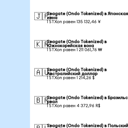
Seagate (Ondo Tokenized) в Японска
🇯🇵
иена
1 STXon равен 135 132,46 ¥
Seagate (Ondo Tokenized) в
🇰🇷
Южнокорейская вона
1 STXon равен 1 211 061,76 ₩
Seagate (Ondo Tokenized) в
🇦🇺
Австралийский доллар
1 STXon равен 1 214,26 $
Seagate (Ondo Tokenized) в Бразиль
🇧🇷
реал
1 STXon равен 4 372,96 R$
Seagate (Ondo Tokenized) в Польски