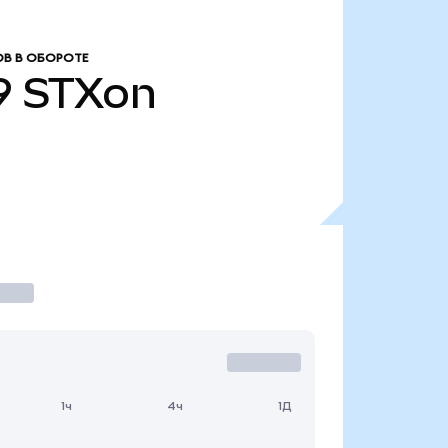
В В ОБОРОТЕ
9
STXon
1ч
4ч
1Д