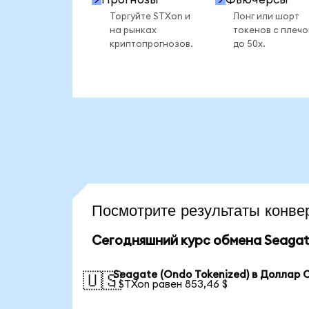
Торгуйте STXon и
Лонг или шорт
на рынках
токенов с плеч
криптопрогнозов.
до 50x.
Посмотрите результаты кон
Сегодняшний курс обмена Seagate
Seagate (Ondo Tokenized) в Доллар
🇺🇸
1 STXon равен 853,46 $