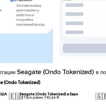
Заставьте вашу
ом
криптовалюту
работать и
получайте
пассивный доход.
вертации Seagate (Ondo Tokenized) в п
 (Ondo Tokenized)
 США
Seagate (Ondo Tokenized) в Евро
🇪🇺
🇬
1 STXon равен 740,66 €