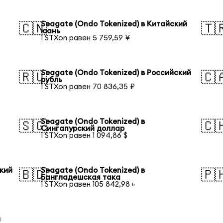
я
Seagate (Ondo Tokenized) в Китайский
🇨🇳
🇹
юань
1 STXon равен 5 759,59 ¥
Seagate (Ondo Tokenized) в Российский
🇷🇺
🇨
рубль
1 STXon равен 70 836,35 ₽
Seagate (Ondo Tokenized) в
🇸🇬
🇨
Сингапурский доллар
1 STXon равен 1 094,86 $
ский
Seagate (Ondo Tokenized) в
🇧🇩
🇵
Бангладешская така
1 STXon равен 105 842,98 ৳
й