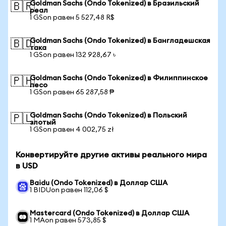
Goldman Sachs (Ondo Tokenized) в Бразильский
🇧🇷
реал
1 GSon равен 5 527,48 R$
Goldman Sachs (Ondo Tokenized) в Бангладешская
🇧🇩
така
1 GSon равен 132 928,67 ৳
Goldman Sachs (Ondo Tokenized) в Филиппинское
🇵🇭
песо
1 GSon равен 65 287,58 ₱
Goldman Sachs (Ondo Tokenized) в Польский
🇵🇱
злотый
1 GSon равен 4 002,75 zł
Конвертируйте другие активы реального мира
в USD
Baidu (Ondo Tokenized) в Доллар США
1 BIDUon равен 112,06 $
Mastercard (Ondo Tokenized) в Доллар США
1 MAon равен 573,85 $