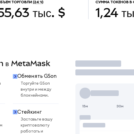
БЪЕМ ТОРГОВЛИ
(24 Ч)
СУММА ТОКЕНОВ В
55,63 тыс. $
1,24 ты
on в MetaMask
Торговать
Обменять GSon
n
Торгуйте GSon
внутри и между
блокчейнами.
15м
30м
Стейкинг
Заставьте вашу
ом
криптовалюту
работать и