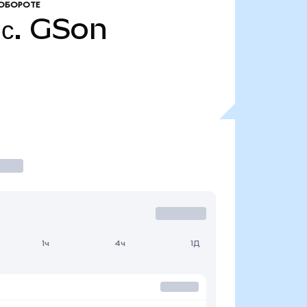
 ОБОРОТЕ
с.
GSon
1ч
4ч
1Д