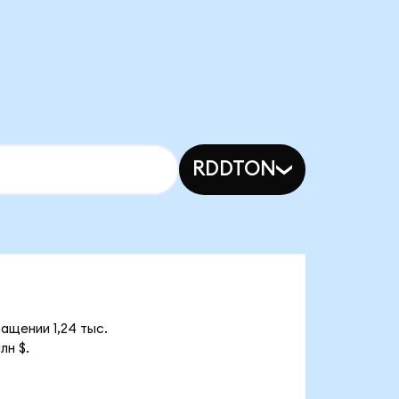
RDDTON
ащении 1,24 тыс.
лн $.