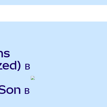
hs
ed) в
Son в