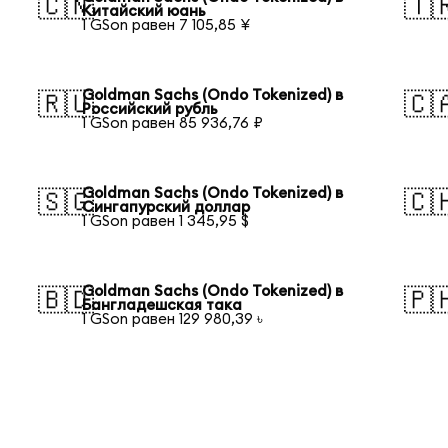
🇨🇳
🇹
Китайский юань
1 GSon равен 7 105,85 ¥
Goldman Sachs (Ondo Tokenized) в
🇷🇺
🇨
Российский рубль
1 GSon равен 85 936,76 ₽
Goldman Sachs (Ondo Tokenized) в
🇸🇬
🇨
Сингапурский доллар
1 GSon равен 1 345,95 $
Goldman Sachs (Ondo Tokenized) в
🇧🇩
🇵
Бангладешская така
1 GSon равен 129 980,39 ৳