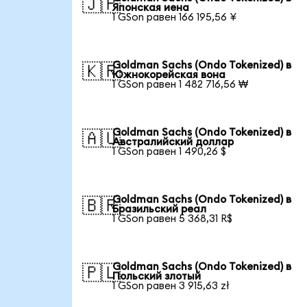
🇯🇵
Японская иена
1 GSon равен 166 195,56 ¥
Goldman Sachs (Ondo Tokenized) в
🇰🇷
Южнокорейская вона
1 GSon равен 1 482 716,56 ₩
Goldman Sachs (Ondo Tokenized) в
🇦🇺
Австралийский доллар
1 GSon равен 1 490,26 $
Goldman Sachs (Ondo Tokenized) в
🇧🇷
Бразильский реал
1 GSon равен 5 368,31 R$
Goldman Sachs (Ondo Tokenized) в
🇵🇱
Польский злотый
1 GSon равен 3 915,63 zł