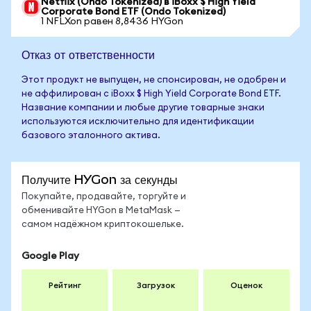
Netflix (Ondo Tokenized) в iBoxx $ High Yield
Corporate Bond ETF (Ondo Tokenized)
1 NFLXon равен 8,8436 HYGon
Отказ от ответственности
Этот продукт не выпущен, не спонсирован, не одобрен и
не аффилирован с iBoxx $ High Yield Corporate Bond ETF.
Название компании и любые другие товарные знаки
используются исключительно для идентификации
базового эталонного актива.
Получите HYGon за секунды
Покупайте, продавайте, торгуйте и
обменивайте HYGon в MetaMask —
самом надёжном криптокошельке.
Google Play
Рейтинг
Загрузок
Оценок