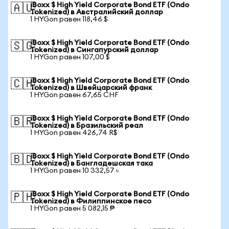
iBoxx $ High Yield Corporate Bond ETF (Ondo
🇦🇺
Tokenized) в Австралийский доллар
1 HYGon равен 118,46 $
iBoxx $ High Yield Corporate Bond ETF (Ondo
🇸🇬
Tokenized) в Сингапурский доллар
1 HYGon равен 107,00 $
iBoxx $ High Yield Corporate Bond ETF (Ondo
🇨🇭
Tokenized) в Швейцарский франк
1 HYGon равен 67,65 CHF
iBoxx $ High Yield Corporate Bond ETF (Ondo
🇧🇷
Tokenized) в Бразильский реал
1 HYGon равен 426,74 R$
iBoxx $ High Yield Corporate Bond ETF (Ondo
🇧🇩
Tokenized) в Бангладешская така
1 HYGon равен 10 332,57 ৳
iBoxx $ High Yield Corporate Bond ETF (Ondo
🇵🇭
Tokenized) в Филиппинское песо
1 HYGon равен 5 082,15 ₱