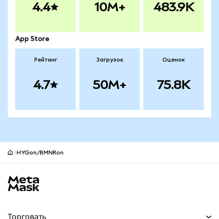
4.4
10M+
483.9K
App Store
Рейтинг
Загрузок
Оценок
4.7
50M+
75.8K
HYGon/BMNRon
Нижний колонтитул сайта MetaMask
Торговать