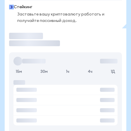
Стейкинг
Заставьте вашу криптовалюту работать и
получайте пассивный доход.
Торговать
15м
30м
1ч
4ч
1Д