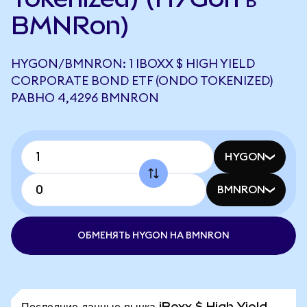
BMNRon)
HYGON/BMNRON: 1 IBOXX $ HIGH YIELD
CORPORATE BOND ETF (ONDO TOKENIZED)
РАВНО 4,4296 BMNRON
HYGON
BMNRON
ОБМЕНЯТЬ HYGON НА BMNRON
Последние данные рынка iBoxx $ High Yield