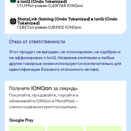
в IonQ (Ondo Tokenized)
1 FLHYon равен 0,619768 IONQon
SharpLink Gaming (Ondo Tokenized) в IonQ (Ondo
Tokenized)
1 SBETon равен 0,159102 IONQon
Отказ от ответственности
Этот продукт не выпущен, не спонсирован, не одобрен и
не аффилирован с IonQ. Название компании и любые
другие товарные знаки используются исключительно для
идентификации базового эталонного актива.
Получите IONQon за секунды
Покупайте, продавайте, торгуйте и
обменивайте IONQon в MetaMask —
самом надёжном криптокошельке.
Google Play