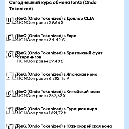
Сегодняшний курс обмена IonQ (Ondo
Tokenized)
IonQ (Ondo Tokenized) в Доллар США
🇺🇸
1 IONQon равен 39,66 $
IonQ (Ondo Tokenized) в Евро
🇪🇺
1 IONQon равен 34,42 €
IonQ (Ondo Tokenized) в Британский фунт
🇬🇧
стерлингов
1 IONQon равен 29,48 £
IonQ (Ondo Tokenized) в Японская иена
🇯🇵
1 IONQon равен 6 282,45 ¥
IonQ (Ondo Tokenized) в Китайский юань
🇨🇳
1 IONQon равен 267,62 ¥
IonQ (Ondo Tokenized) в Турецкая лира
🇹🇷
1 IONQon равен 1 891,72 ₺
IonQ (Ondo Tokenized) в Южнокорейская вона
🇰🇷