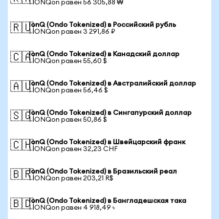
1 IONQon равен 56 305,88 ₩
IonQ (Ondo Tokenized) в Российский рубль
🇷🇺
1 IONQon равен 3 291,86 ₽
IonQ (Ondo Tokenized) в Канадский доллар
🇨🇦
1 IONQon равен 55,60 $
IonQ (Ondo Tokenized) в Австралийский доллар
🇦🇺
1 IONQon равен 56,46 $
IonQ (Ondo Tokenized) в Сингапурский доллар
🇸🇬
1 IONQon равен 50,86 $
IonQ (Ondo Tokenized) в Швейцарский франк
🇨🇭
1 IONQon равен 32,23 CHF
IonQ (Ondo Tokenized) в Бразильский реал
🇧🇷
1 IONQon равен 203,21 R$
IonQ (Ondo Tokenized) в Бангладешская така
🇧🇩
1 IONQon равен 4 918,49 ৳