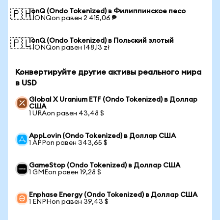
IonQ (Ondo Tokenized) в Филиппинское песо
🇵🇭
1 IONQon равен 2 415,06 ₱
IonQ (Ondo Tokenized) в Польский злотый
🇵🇱
1 IONQon равен 148,13 zł
Конвертируйте другие активы реального мира
в USD
Global X Uranium ETF (Ondo Tokenized) в Доллар
США
1 URAon равен 43,48 $
AppLovin (Ondo Tokenized) в Доллар США
1 APPon равен 343,65 $
GameStop (Ondo Tokenized) в Доллар США
1 GMEon равен 19,28 $
Enphase Energy (Ondo Tokenized) в Доллар США
1 ENPHon равен 39,43 $