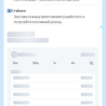
Стейкинг
Заставьте вашу криптовалюту работать и
получайте пассивный доход.
Торговать
15м
30м
1ч
4ч
1Д