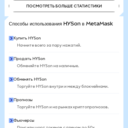
ПОСМОТРЕТЬ БОЛЬШЕ СТАТИСТИКИ
ПОСМОТРЕТЬ БОЛЬШЕ СТАТИСТИКИ
Способы использования HYSon в MetaMask
Купить HYSon
Начните всего за пару нажатий.
Продать HYSon
Обменяйте HYSon на наличные.
Обменять HYSon
Торгуйте HYSon внутри и между блокчейнами.
Прогнозы
Торгуйте HYSon и на рынках криптопрогнозов.
Фьючерсы
Лонг или шорт токенов с плечом до 50x.