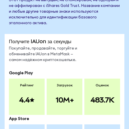
Этот продукт не выпущен, не спонсирован, не одобрен и
не аффилирован с iShares Gold Trust. Название компании
и любые другие товарные знаки используются
исключительно для идентификации базового
эталонного актива.
Получите IAUon за секунды
Покупайте, продавайте, торгуйте и
обменивайте IAUon в MetaMask —
самом надёжном криптокошельке.
Google Play
Рейтинг
Загрузок
Оценок
4.4
10M+
483.7K
App Store