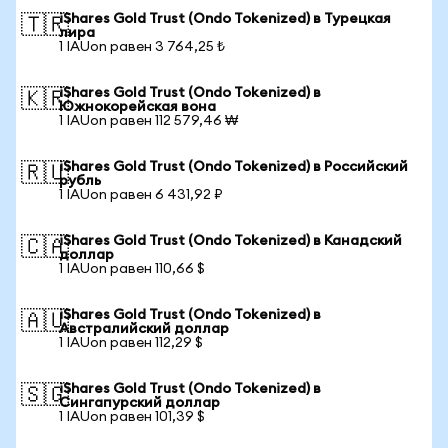
iShares Gold Trust (Ondo Tokenized) в Турецкая
🇹🇷
лира
1 IAUon равен 3 764,25 ₺
iShares Gold Trust (Ondo Tokenized) в
🇰🇷
Южнокорейская вона
1 IAUon равен 112 579,46 ₩
iShares Gold Trust (Ondo Tokenized) в Российский
🇷🇺
рубль
1 IAUon равен 6 431,92 ₽
iShares Gold Trust (Ondo Tokenized) в Канадский
🇨🇦
доллар
1 IAUon равен 110,66 $
iShares Gold Trust (Ondo Tokenized) в
🇦🇺
Австралийский доллар
1 IAUon равен 112,29 $
iShares Gold Trust (Ondo Tokenized) в
🇸🇬
Сингапурский доллар
1 IAUon равен 101,39 $