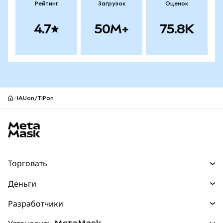
Рейтинг
Загрузок
Оценок
4.7
50M+
75.8K
IAUon/TIPon
Нижний колонтитул сайта MetaMask
Торговать
Торговля
Деньги
Swaps
Покупайте
Разработчики
Прогнозы
НОВИНКА
Карта
Документация для разработчиков