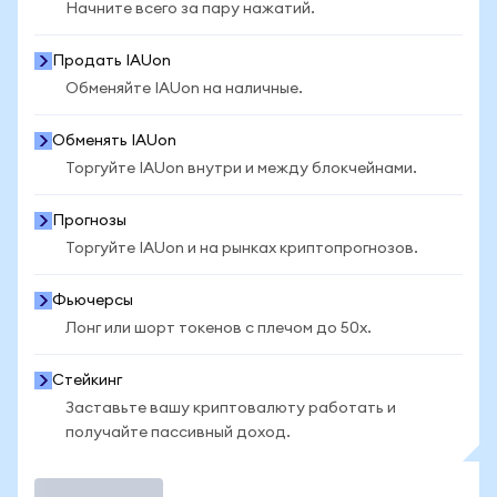
Начните всего за пару нажатий.
Продать IAUon
Обменяйте IAUon на наличные.
Обменять IAUon
Торгуйте IAUon внутри и между блокчейнами.
Прогнозы
Торгуйте IAUon и на рынках криптопрогнозов.
Фьючерсы
Лонг или шорт токенов с плечом до 50x.
Стейкинг
Заставьте вашу криптовалюту работать и
получайте пассивный доход.
Торговать