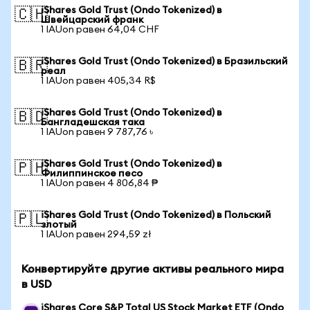
iShares Gold Trust (Ondo Tokenized) в
🇨🇭
Швейцарский франк
1 IAUon равен 64,04 CHF
iShares Gold Trust (Ondo Tokenized) в Бразильский
🇧🇷
реал
1 IAUon равен 405,34 R$
iShares Gold Trust (Ondo Tokenized) в
🇧🇩
Бангладешская така
1 IAUon равен 9 787,76 ৳
iShares Gold Trust (Ondo Tokenized) в
🇵🇭
Филиппинское песо
1 IAUon равен 4 806,84 ₱
iShares Gold Trust (Ondo Tokenized) в Польский
🇵🇱
злотый
1 IAUon равен 294,59 zł
Конвертируйте другие активы реального мира
в USD
iShares Core S&P Total US Stock Market ETF (Ondo