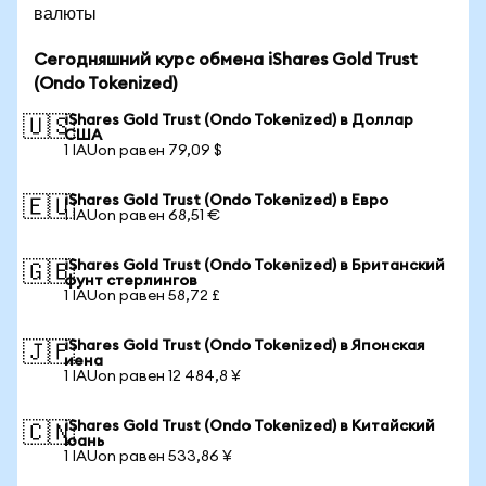
валюты
Сегодняшний курс обмена iShares Gold Trust
(Ondo Tokenized)
iShares Gold Trust (Ondo Tokenized) в Доллар
🇺🇸
США
1 IAUon равен 79,09 $
iShares Gold Trust (Ondo Tokenized) в Евро
🇪🇺
1 IAUon равен 68,51 €
iShares Gold Trust (Ondo Tokenized) в Британский
🇬🇧
фунт стерлингов
1 IAUon равен 58,72 £
iShares Gold Trust (Ondo Tokenized) в Японская
🇯🇵
иена
1 IAUon равен 12 484,8 ¥
iShares Gold Trust (Ondo Tokenized) в Китайский
🇨🇳
юань
1 IAUon равен 533,86 ¥