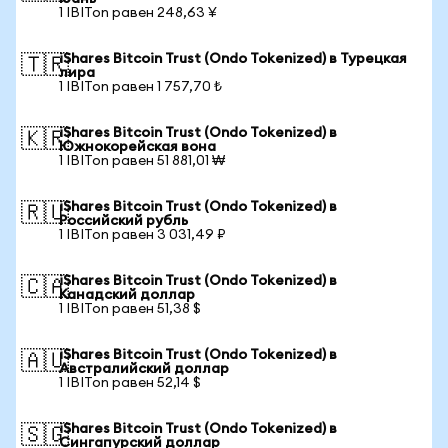
1 IBITon равен 248,63 ¥
iShares Bitcoin Trust (Ondo Tokenized) в Турецкая
🇹🇷
лира
1 IBITon равен 1 757,70 ₺
iShares Bitcoin Trust (Ondo Tokenized) в
🇰🇷
Южнокорейская вона
1 IBITon равен 51 881,01 ₩
iShares Bitcoin Trust (Ondo Tokenized) в
🇷🇺
Российский рубль
1 IBITon равен 3 031,49 ₽
iShares Bitcoin Trust (Ondo Tokenized) в
🇨🇦
Канадский доллар
1 IBITon равен 51,38 $
iShares Bitcoin Trust (Ondo Tokenized) в
🇦🇺
Австралийский доллар
1 IBITon равен 52,14 $
iShares Bitcoin Trust (Ondo Tokenized) в
🇸🇬
Сингапурский доллар