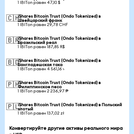
1 IBITon равен 47,10 $
iShares Bitcoin Trust (Ondo Tokenized) в
🇨🇭
Швейцарский франк
1 IBITon равен 29,78 CHF
iShares Bitcoin Trust (Ondo Tokenized) в
🇧🇷
Бразильский реал
1 IBITon равен 187,85 R$
iShares Bitcoin Trust (Ondo Tokenized) в
🇧🇩
Бангладешская така
1 IBITon равен 4 561,16 ৳
iShares Bitcoin Trust (Ondo Tokenized) в
🇵🇭
Филиппинское песо
1 IBITon равен 2 236,97 ₱
iShares Bitcoin Trust (Ondo Tokenized) в Польский
🇵🇱
злотый
1 IBITon равен 137,02 zł
Конвертируйте другие активы реального мира