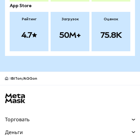
App Store
Рейтинг
Загрузок
Оценок
4.7
50M+
75.8K
IBITon/AGGon
Нижний колонтитул сайта MetaMask
Торговать
Торговля
Деньги
Swaps
Покупайте