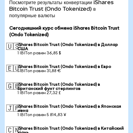
Посмотрите результаты конвертации iShares
Bitcoin Trust (Ondo Tokenized) в
популярные валюты
Сегодняшний курс обмена iShares Bitcoin Trust
(Ondo Tokenized)
iShares Bitcoin Trust (Ondo Tokenized) в Доллар
🇺🇸
США
1 IBITon равен 36,85 $
iShares Bitcoin Trust (Ondo Tokenized) в Евро
🇪🇺
1 IBITon равен 31,88 €
iShares Bitcoin Trust (Ondo Tokenized) в
🇬🇧
Британский фунт стерлингов
1 IBITon равен 27,32 £
iShares Bitcoin Trust (Ondo Tokenized) в Японская
🇯🇵
иена
1 IBITon равен 5 814,83 ¥
iShares Bitcoin Trust (Ondo Tokenized) в Китайский
🇨🇳
юань