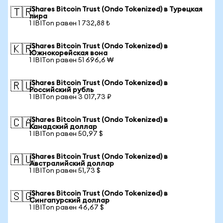
iShares Bitcoin Trust (Ondo Tokenized) в Турецкая
🇹🇷
лира
1 IBITon равен 1 732,88 ₺
iShares Bitcoin Trust (Ondo Tokenized) в
🇰🇷
Южнокорейская вона
1 IBITon равен 51 696,6 ₩
iShares Bitcoin Trust (Ondo Tokenized) в
🇷🇺
Российский рубль
1 IBITon равен 3 017,73 ₽
iShares Bitcoin Trust (Ondo Tokenized) в
🇨🇦
Канадский доллар
1 IBITon равен 50,97 $
iShares Bitcoin Trust (Ondo Tokenized) в
🇦🇺
Австралийский доллар
1 IBITon равен 51,73 $
iShares Bitcoin Trust (Ondo Tokenized) в
🇸🇬
Сингапурский доллар
1 IBITon равен 46,67 $