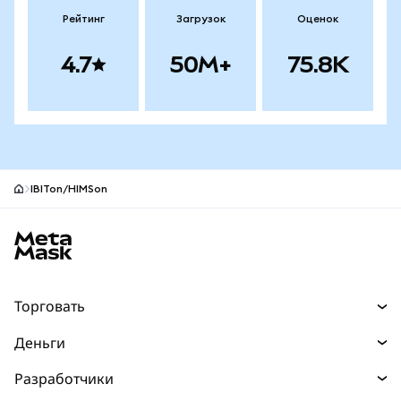
Рейтинг
Загрузок
Оценок
4.7
50M+
75.8K
IBITon/HIMSon
Нижний колонтитул сайта MetaMask
Торговать
Торговля
Деньги
Swaps
Покупайте
Разработчики
Прогнозы
НОВИНКА
Карта
Документация для разработчиков