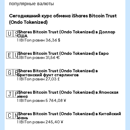
популярные валюты
Сегодняшний курс обмена iShares Bitcoin Trust
(Ondo Tokenized)
iShares Bitcoin Trust (Ondo Tokenized) в Доллар
🇺🇸
США
1 IBITon равен 36,36 $
iShares Bitcoin Trust (Ondo Tokenized) в Евро
🇪🇺
1 IBITon равен 31,56 €
iShares Bitcoin Trust (Ondo Tokenized) в
🇬🇧
Британский фунт стерлингов
1 IBITon равен 27,03 £
iShares Bitcoin Trust (Ondo Tokenized) в Японская
🇯🇵
иена
1 IBITon равен 5 764,08 ¥
iShares Bitcoin Trust (Ondo Tokenized) в Китайский
🇨🇳
юань
1 IBITon равен 245,40 ¥