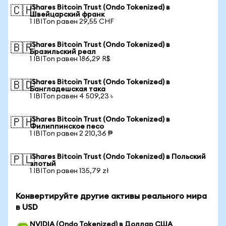
iShares Bitcoin Trust (Ondo Tokenized) в
🇨🇭
Швейцарский франк
1 IBITon равен 29,55 CHF
iShares Bitcoin Trust (Ondo Tokenized) в
🇧🇷
Бразильский реал
1 IBITon равен 186,29 R$
iShares Bitcoin Trust (Ondo Tokenized) в
🇧🇩
Бангладешская така
1 IBITon равен 4 509,23 ৳
iShares Bitcoin Trust (Ondo Tokenized) в
🇵🇭
Филиппинское песо
1 IBITon равен 2 210,36 ₱
iShares Bitcoin Trust (Ondo Tokenized) в Польский
🇵🇱
злотый
1 IBITon равен 135,79 zł
Конвертируйте другие активы реального мира
в USD
NVIDIA (Ondo Tokenized) в Доллар США