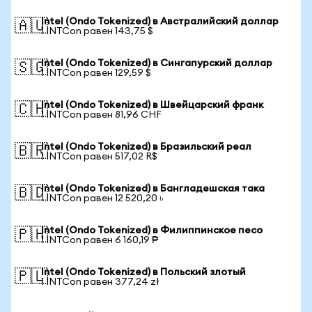
Intel (Ondo Tokenized) в Австралийский доллар
🇦🇺
1 INTCon равен 143,75 $
Intel (Ondo Tokenized) в Сингапурский доллар
🇸🇬
1 INTCon равен 129,59 $
Intel (Ondo Tokenized) в Швейцарский франк
🇨🇭
1 INTCon равен 81,96 CHF
Intel (Ondo Tokenized) в Бразильский реал
🇧🇷
1 INTCon равен 517,02 R$
Intel (Ondo Tokenized) в Бангладешская така
🇧🇩
1 INTCon равен 12 520,20 ৳
Intel (Ondo Tokenized) в Филиппинское песо
🇵🇭
1 INTCon равен 6 160,19 ₱
Intel (Ondo Tokenized) в Польский злотый
🇵🇱
1 INTCon равен 377,24 zł