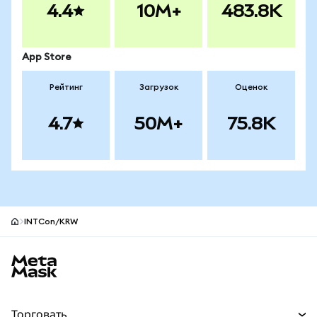
4.4
10M+
483.8K
App Store
Рейтинг
Загрузок
Оценок
4.7
50M+
75.8K
INTCon/KRW
Нижний колонтитул сайта MetaMask
Торговать