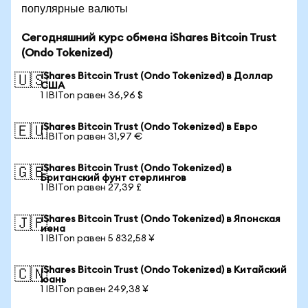
популярные валюты
Сегодняшний курс обмена iShares Bitcoin Trust
(Ondo Tokenized)
iShares Bitcoin Trust (Ondo Tokenized) в Доллар
🇺🇸
США
1 IBITon равен 36,96 $
iShares Bitcoin Trust (Ondo Tokenized) в Евро
🇪🇺
1 IBITon равен 31,97 €
iShares Bitcoin Trust (Ondo Tokenized) в
🇬🇧
Британский фунт стерлингов
1 IBITon равен 27,39 £
iShares Bitcoin Trust (Ondo Tokenized) в Японская
🇯🇵
иена
1 IBITon равен 5 832,58 ¥
iShares Bitcoin Trust (Ondo Tokenized) в Китайский
🇨🇳
юань
1 IBITon равен 249,38 ¥