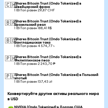
iShares Bitcoin Trust (Ondo Tokenized) в
🇨🇭
Швейцарский франк
1 IBITon равен 29,87 CHF
iShares Bitcoin Trust (Ondo Tokenized) в
🇧🇷
Бразильский реал
1 IBITon равен 188,41 R$
iShares Bitcoin Trust (Ondo Tokenized) в
🇧🇩
Бангладешская така
1 IBITon равен 4 574,77 ৳
iShares Bitcoin Trust (Ondo Tokenized) в
🇵🇭
Филиппинское песо
1 IBITon равен 2 243,70 ₱
iShares Bitcoin Trust (Ondo Tokenized) в Польский
🇵🇱
злотый
1 IBITon равен 137,43 zł
Конвертируйте другие активы реального мира
в USD
NVIDIA (Ondo Tokenized) в Доллар США