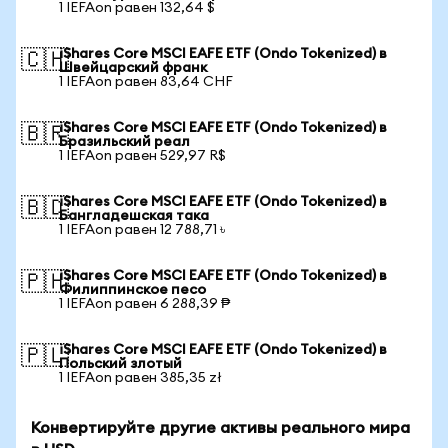
1 IEFAon равен 132,64 $
iShares Core MSCI EAFE ETF (Ondo Tokenized) в
🇨🇭
Швейцарский франк
1 IEFAon равен 83,64 CHF
iShares Core MSCI EAFE ETF (Ondo Tokenized) в
🇧🇷
Бразильский реал
1 IEFAon равен 529,97 R$
iShares Core MSCI EAFE ETF (Ondo Tokenized) в
🇧🇩
Бангладешская така
1 IEFAon равен 12 788,71 ৳
iShares Core MSCI EAFE ETF (Ondo Tokenized) в
🇵🇭
Филиппинское песо
1 IEFAon равен 6 288,39 ₱
iShares Core MSCI EAFE ETF (Ondo Tokenized) в
🇵🇱
Польский злотый
1 IEFAon равен 385,35 zł
Конвертируйте другие активы реального мира