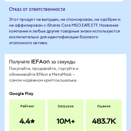
Отказ от ответственности
Этот продукт не выпущен, не спонсирован, не одобрен и
не аффилирован с iShares Core MSCI EAFE ETF. Название
компании и любые другие товарные знаки используются
исключительно для идентификации базового
эталонного актива.
Получите IEFAon за секунды
Покупайте, продавайте, торгуйте и
обменивайте IEFAon в MetaMask —
самом надёжном криптокошельке.
Google Play
Рейтинг
Загрузок
Оценок
4.4
10M+
483.7K