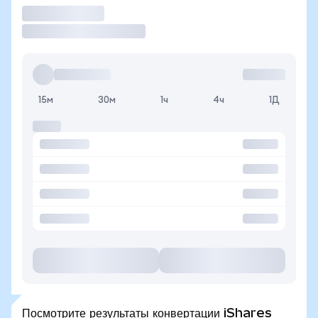
Торговать
15м
30м
1ч
4ч
1Д
Посмотрите результаты конвертации iShares