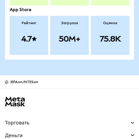
App Store
Рейтинг
Загрузок
Оценок
4.7
50M+
75.8K
IEFAon/NTESon
Нижний колонтитул сайта MetaMask
Торговать
Торговля
Деньги