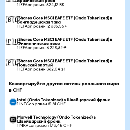
Бразильский реал
1 IEFAon равен 524,12 R$
iShares Core MSCI EAFE ETF (Ondo Tokenized) в
🇧🇩
Бангладешская така
1 IEFAon равен 12 685,56 ৳
iShares Core MSCI EAFE ETF (Ondo Tokenized) в
🇵🇭
Филиппинское песо
1 IEFAon равен 6 228,82 ₱
iShares Core MSCI EAFE ETF (Ondo Tokenized) в
🇵🇱
Польский злотый
1 IEFAon равен 382,04 zł
Конвертируйте другие активы реального мира
в CHF
Intel (Ondo Tokenized) в Швейцарский франк
1 INTCon равен 81,81 CHF
Marvell Technology (Ondo Tokenized) в
Швейцарский франк
1 MRVLon равен 173,45 CHF