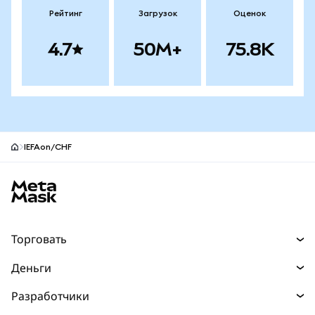
Рейтинг
Загрузок
Оценок
4.7
50M+
75.8K
IEFAon/CHF
Нижний колонтитул сайта MetaMask
Торговать
Торговля
Деньги
Swaps
Покупайте
Разработчики
Прогнозы
НОВИНКА
Карта
Документация для разработчиков