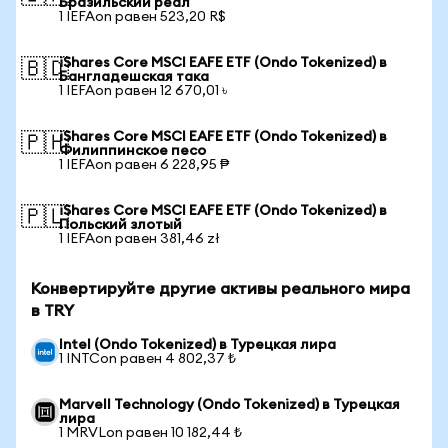
Бразильский реал
1 IEFAon равен 523,20 R$
iShares Core MSCI EAFE ETF (Ondo Tokenized) в
🇧🇩
Бангладешская така
1 IEFAon равен 12 670,01 ৳
iShares Core MSCI EAFE ETF (Ondo Tokenized) в
🇵🇭
Филиппинское песо
1 IEFAon равен 6 228,95 ₱
iShares Core MSCI EAFE ETF (Ondo Tokenized) в
🇵🇱
Польский злотый
1 IEFAon равен 381,46 zł
Конвертируйте другие активы реального мира
в TRY
Intel (Ondo Tokenized) в Турецкая лира
1 INTCon равен 4 802,37 ₺
Marvell Technology (Ondo Tokenized) в Турецкая
лира
1 MRVLon равен 10 182,44 ₺