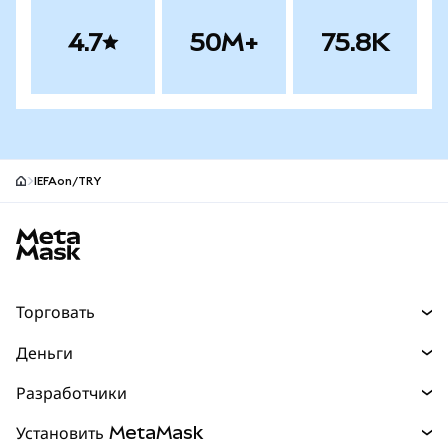
4.7
50M+
75.8K
IEFAon/TRY
Нижний колонтитул сайта MetaMask
Торговать
Торговля
Деньги
Swaps
Покупайте
Разработчики
Прогнозы
НОВИНКА
Карта
Документация для разработчиков
Установить MetaMask
Перпы
НОВИНКА
mUSD
НОВИНКА