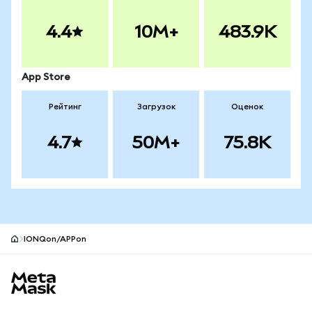
4.4
10M+
483.9K
App Store
Рейтинг
Загрузок
Оценок
4.7
50M+
75.8K
IONQon/APPon
Нижний колонтитул сайта MetaMask