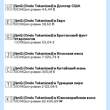
IonQ (Ondo Tokenized) в Доллар США
🇺🇸
1 IONQon равен 44,49 $
IonQ (Ondo Tokenized) в Евро
🇪🇺
1 IONQon равен 38,50 €
IonQ (Ondo Tokenized) в Британский фунт
🇬🇧
стерлингов
1 IONQon равен 33,04 £
IonQ (Ondo Tokenized) в Японская иена
🇯🇵
1 IONQon равен 7 020,74 ¥
IonQ (Ondo Tokenized) в Китайский юань
🇨🇳
1 IONQon равен 300,18 ¥
IonQ (Ondo Tokenized) в Турецкая лира
🇹🇷
1 IONQon равен 2 122,06 ₺
IonQ (Ondo Tokenized) в Южнокорейская вона
🇰🇷
1 IONQon равен 62 635,69 ₩