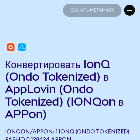
СКАЧАТЬ METAMASK
СКАЧАТЬ METAMASK
Конвертировать IonQ
(Ondo Tokenized) в
AppLovin (Ondo
Tokenized) (IONQon в
APPon)
IONQON/APPON: 1 IONQ (ONDO TOKENIZED)
РАВНО 0,128424 APPON