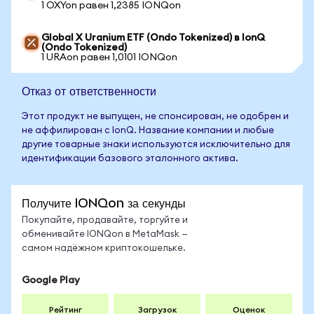
1 OXYon равен 1,2385 IONQon
Global X Uranium ETF (Ondo Tokenized) в IonQ
(Ondo Tokenized)
1 URAon равен 1,0101 IONQon
Отказ от ответственности
Этот продукт не выпущен, не спонсирован, не одобрен и
не аффилирован с IonQ. Название компании и любые
другие товарные знаки используются исключительно для
идентификации базового эталонного актива.
Получите IONQon за секунды
Покупайте, продавайте, торгуйте и
обменивайте IONQon в MetaMask —
самом надёжном криптокошельке.
Google Play
Рейтинг
Загрузок
Оценок