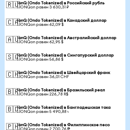
IonQ (Ondo Tokenized) в Российский рубль
🇷🇺
1 IONQon равен 3 630,31 ₽
IonQ (Ondo Tokenized) в Канадский доллар
🇨🇦
1 IONQon равен 62,09 $
IonQ (Ondo Tokenized) в Австралийский доллар
🇦🇺
1 IONQon равен 62,95 $
IonQ (Ondo Tokenized) в Сингапурский доллар
🇸🇬
1 IONQon равен 56,86 $
IonQ (Ondo Tokenized) в Швейцарский франк
🇨🇭
1 IONQon равен 36,01 CHF
IonQ (Ondo Tokenized) в Бразильский реал
🇧🇷
1 IONQon равен 226,78 R$
IonQ (Ondo Tokenized) в Бангладешская така
🇧🇩
1 IONQon равен 5 490,88 ৳
IonQ (Ondo Tokenized) в Филиппинское песо
🇵🇭
1 IONQon равен 2 700,76 ₱