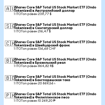
iShares Core S&P Total US Stock Market ETF (Ondo
🇦🇺
Tokenized) в Австралийский доллар
1 ITOTon равен 239,77 $
iShares Core S&P Total US Stock Market ETF (Ondo
🇸🇬
Tokenized) в Сингапурский доллар
1 ITOTon равен 216,47 $
iShares Core S&P Total US Stock Market ETF (Ondo
🇨🇭
Tokenized) в Швейцарский франк
1 ITOTon равен 136,68 CHF
iShares Core S&P Total US Stock Market ETF (Ondo
🇧🇷
Tokenized) в Бразильский реал
1 ITOTon равен 864,82 R$
iShares Core S&P Total US Stock Market ETF (Ondo
🇧🇩
Tokenized) в Бангладешская така
1 ITOTon равен 20 869,56 ৳
iShares Core S&P Total US Stock Market ETF (Ondo
🇵🇭
Tokenized) в Филиппинское песо
1 ITOTon равен 10 269,20 ₱