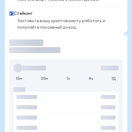
Стейкинг
Заставьте вашу криптовалюту работать и
получайте пассивный доход.
Торговать
15м
30м
1ч
4ч
1Д