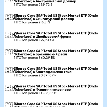
Tokenized) в Австралийский доллар
1 ITOTon равен 239,72 $
iShares Core S&P Total US Stock Market ETF (Ondo
🇸🇬
Tokenized) в Сингапурский доллар
1 ITOTon равен 216,51 $
iShares Core S&P Total US Stock Market ETF (Ondo
🇨🇭
Tokenized) в Швейцарский франк
1 ITOTon равен 136,94 CHF
iShares Core S&P Total US Stock Market ETF (Ondo
🇧🇷
Tokenized) в Бразильский реал
1 ITOTon равен 860,39 R$
iShares Core S&P Total US Stock Market ETF (Ondo
🇧🇩
Tokenized) в Бангладешская така
1 ITOTon равен 20 891,07 ৳
iShares Core S&P Total US Stock Market ETF (Ondo
🇵🇭
Tokenized) в Филиппинское песо
1 ITOTon равен 10 283,38 ₱
iShares Core S&P Total US Stock Market ETF (Ondo
🇵🇱